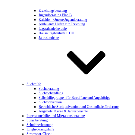
Erziehungsberatung
Jugendberatung Plan B
Kaleido – Queere Jugendberatung
Ambulante Hilfen zur Erziehung
Legasthenietherapie
Hausaufgabenhilfe ETUI
Jahresberichte
Suchthilfe
Suchtberatung
Suchtbehandlung
Selbsthilfegruppen für Betroffene und Angehörige
Suchtprävention
Betriebliche Suchtprävention und Gesundheitsförderung
Angebote, Kurse & Jahresberichte
Integrationshilfe und Migrationsberatung
Sozialberatung
Schuldnerberatung
Eingliederungshilfe
Stromspar-Check