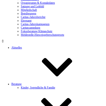
Organigramm & Kontaktdaten
Satzung und Leitbild
Mitgliedschaft
Beteiligungen
Caritas-Jahresberichte
Ehrenamt
Caritas-Jahreskampagnen
Caritassammlung
Fokusberatung Klimaschutz
Meldestelle-Hinweisgeberschutzgesetz
Aktuelles
Beratung
Kinder, Jugendliche & Familie