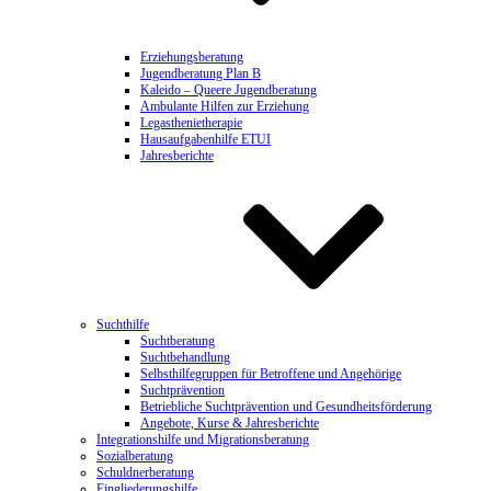
Erziehungsberatung
Jugendberatung Plan B
Kaleido – Queere Jugendberatung
Ambulante Hilfen zur Erziehung
Legasthenietherapie
Hausaufgabenhilfe ETUI
Jahresberichte
Suchthilfe
Suchtberatung
Suchtbehandlung
Selbsthilfegruppen für Betroffene und Angehörige
Suchtprävention
Betriebliche Suchtprävention und Gesundheitsförderung
Angebote, Kurse & Jahresberichte
Integrationshilfe und Migrationsberatung
Sozialberatung
Schuldnerberatung
Eingliederungshilfe