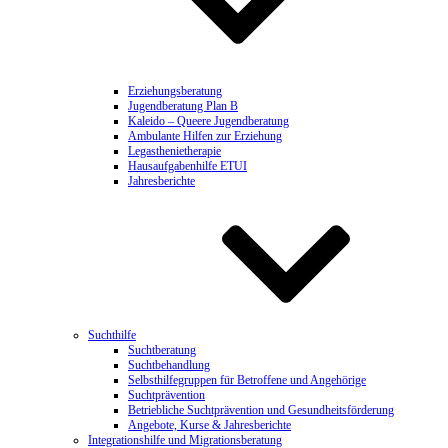
Erziehungsberatung
Jugendberatung Plan B
Kaleido – Queere Jugendberatung
Ambulante Hilfen zur Erziehung
Legasthenietherapie
Hausaufgabenhilfe ETUI
Jahresberichte
Suchthilfe
Suchtberatung
Suchtbehandlung
Selbsthilfegruppen für Betroffene und Angehörige
Suchtprävention
Betriebliche Suchtprävention und Gesundheitsförderung
Angebote, Kurse & Jahresberichte
Integrationshilfe und Migrationsberatung