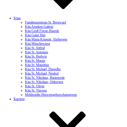
Kitas
Familienzentrum St. Bernward
Kita Arneken Galerie
Kita Groß Förste-Hasede
Kita Guter Hirt
Kita Maria Königin, Ahrbergen
Kita Münchewiese
Kita St. Altfrid
Kita St. Antonius
Kita St. Hedwig
Kita St. Martin
Kita St. Mauritius
Kita St. Michael, Dingelbe
Kita St. Michael, Neuhof
Kita St. Nikolaus, Barienrode
Kita St. Nikolaus, Ottbergen
Kita St. Oliver
Kita St. Vincenz
Meldestelle-Hinweisgeberschutzgesetz
Karriere