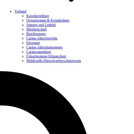
Verband
Kurzdarstellung
Organigramm & Kontaktdaten
Satzung und Leitbild
Mitgliedschaft
Beteiligungen
Caritas-Jahresberichte
Ehrenamt
Caritas-Jahreskampagnen
Caritassammlung
Fokusberatung Klimaschutz
Meldestelle-Hinweisgeberschutzgesetz