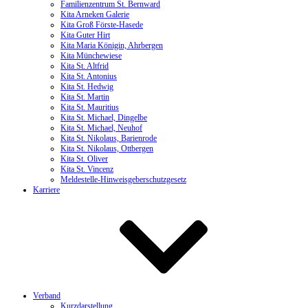
Familienzentrum St. Bernward
Kita Arneken Galerie
Kita Groß Förste-Hasede
Kita Guter Hirt
Kita Maria Königin, Ahrbergen
Kita Münchewiese
Kita St. Altfrid
Kita St. Antonius
Kita St. Hedwig
Kita St. Martin
Kita St. Mauritius
Kita St. Michael, Dingelbe
Kita St. Michael, Neuhof
Kita St. Nikolaus, Barienrode
Kita St. Nikolaus, Ottbergen
Kita St. Oliver
Kita St. Vincenz
Meldestelle-Hinweisgeberschutzgesetz
Karriere
Verband
Kurzdarstellung