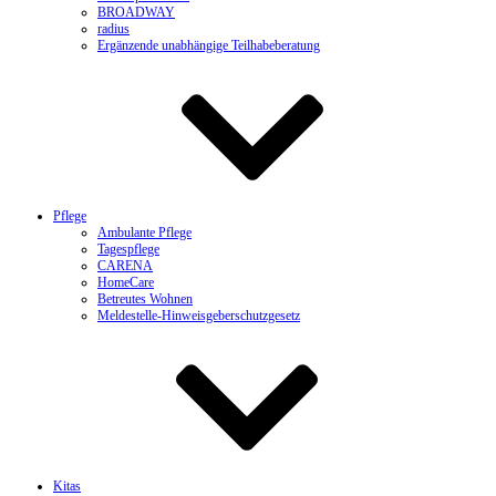
BROADWAY
radius
Ergänzende unabhängige Teilhabeberatung
Pflege
Ambulante Pflege
Tagespflege
CARENA
HomeCare
Betreutes Wohnen
Meldestelle-Hinweisgeberschutzgesetz
Kitas