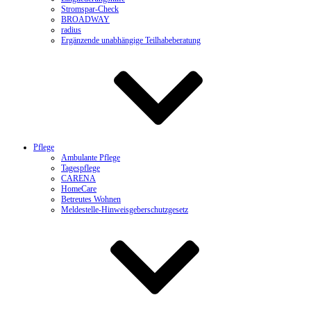
Stromspar-Check
BROADWAY
radius
Ergänzende unabhängige Teilhabeberatung
Pflege
Ambulante Pflege
Tagespflege
CARENA
HomeCare
Betreutes Wohnen
Meldestelle-Hinweisgeberschutzgesetz