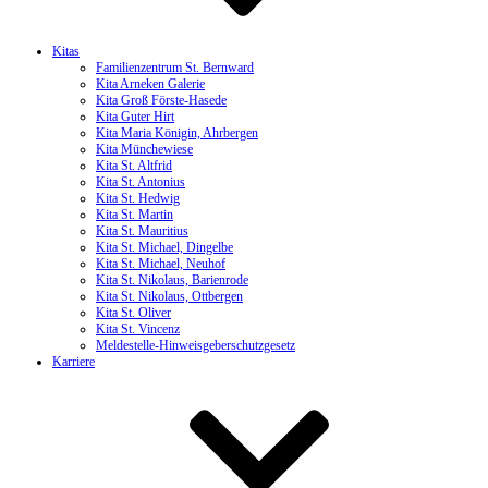
Kitas
Familienzentrum St. Bernward
Kita Arneken Galerie
Kita Groß Förste-Hasede
Kita Guter Hirt
Kita Maria Königin, Ahrbergen
Kita Münchewiese
Kita St. Altfrid
Kita St. Antonius
Kita St. Hedwig
Kita St. Martin
Kita St. Mauritius
Kita St. Michael, Dingelbe
Kita St. Michael, Neuhof
Kita St. Nikolaus, Barienrode
Kita St. Nikolaus, Ottbergen
Kita St. Oliver
Kita St. Vincenz
Meldestelle-Hinweisgeberschutzgesetz
Karriere