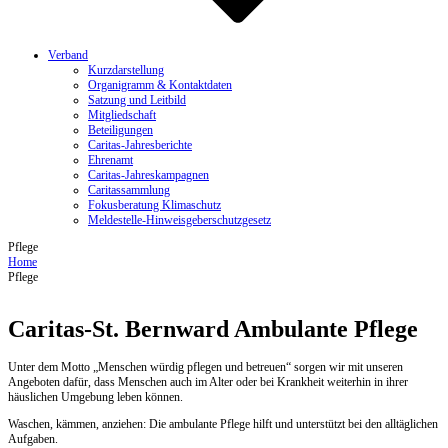
Verband
Kurzdarstellung
Organigramm & Kontaktdaten
Satzung und Leitbild
Mitgliedschaft
Beteiligungen
Caritas-Jahresberichte
Ehrenamt
Caritas-Jahreskampagnen
Caritassammlung
Fokusberatung Klimaschutz
Meldestelle-Hinweisgeberschutzgesetz
Pflege
Home
Pflege
Caritas-St. Bernward Ambulante Pflege
Unter dem Motto „Menschen würdig pflegen und betreuen“ sorgen wir mit unseren
Angeboten dafür, dass Menschen auch im Alter oder bei Krankheit weiterhin in ihrer
häuslichen Umgebung leben können.
Waschen, kämmen, anziehen: Die ambulante Pflege hilft und unterstützt bei den alltäglichen
Aufgaben.