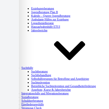
Erziehungsberatung
Jugendberatung Plan B
Kaleido – Queere Jugendberatung
Ambulante Hilfen zur Erziehung
Legasthenietherapie
Hausaufgabenhilfe ETUI
Jahresberichte
Suchthilfe
Suchtberatung
Suchtbehandlung
Selbsthilfegruppen für Betroffene und Angehörige
Suchtprävention
Betriebliche Suchtprävention und Gesundheitsförderung
Angebote, Kurse & Jahresberichte
Integrationshilfe und Migrationsberatung
Sozialberatung
Schuldnerberatung
Eingliederungshilfe
Stromspar-Check