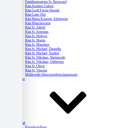
Familienzentrum St. Bernward
Kita Arneken Galerie
Kita Groß Förste-Hasede
Kita Guter Hirt
Kita Maria Königin, Ahrbergen
Kita Münchewiese
Kita St. Altfrid
Kita St. Antonius
Kita St. Hedwig
Kita St. Martin
Kita St. Mauritius
Kita St. Michael, Dingelbe
Kita St. Michael, Neuhof
Kita St. Nikolaus, Barienrode
Kita St. Nikolaus, Ottbergen
Kita St. Oliver
Kita St. Vincenz
Meldestelle-Hinweisgeberschutzgesetz
Karriere
Verband
Kurzdarstellung