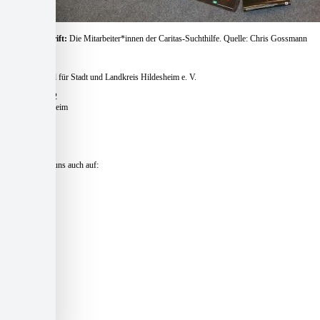
Bildunterschrift:
Die Mitarbeiter*innen der Caritas-Suchthilfe. Quelle: Chris Gossmann
Caritasverband für Stadt und Landkreis Hildesheim e. V.
Pfaffenstieg 12
31134 Hildesheim
Telefon:
+49 51 21 – 16 770
E-Mail:
zentrale@caritas-hildesheim.de
Besuchen Sie uns auch auf:
Kontakt und Anfahrt »
Presse »
Impressum »
Datenschutz »
Datenschutzeinstellungen »
Login »
Sitemap »