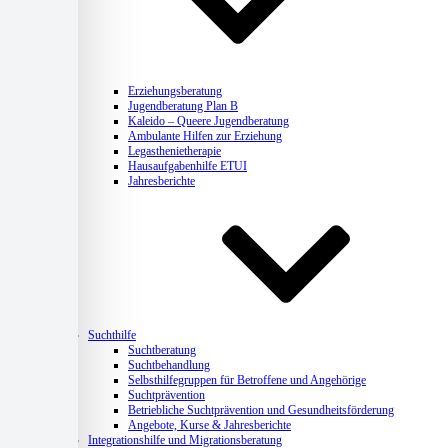
Erziehungsberatung
Jugendberatung Plan B
Kaleido – Queere Jugendberatung
Ambulante Hilfen zur Erziehung
Legasthenietherapie
Hausaufgabenhilfe ETUI
Jahresberichte
Suchthilfe
Suchtberatung
Suchtbehandlung
Selbsthilfegruppen für Betroffene und Angehörige
Suchtprävention
Betriebliche Suchtprävention und Gesundheitsförderung
Angebote, Kurse & Jahresberichte
Integrationshilfe und Migrationsberatung