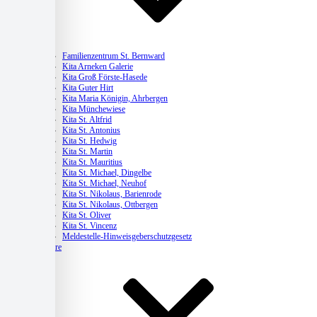
Kitas
Familienzentrum St. Bernward
Kita Arneken Galerie
Kita Groß Förste-Hasede
Kita Guter Hirt
Kita Maria Königin, Ahrbergen
Kita Münchewiese
Kita St. Altfrid
Kita St. Antonius
Kita St. Hedwig
Kita St. Martin
Kita St. Mauritius
Kita St. Michael, Dingelbe
Kita St. Michael, Neuhof
Kita St. Nikolaus, Barienrode
Kita St. Nikolaus, Ottbergen
Kita St. Oliver
Kita St. Vincenz
Meldestelle-Hinweisgeberschutzgesetz
Karriere