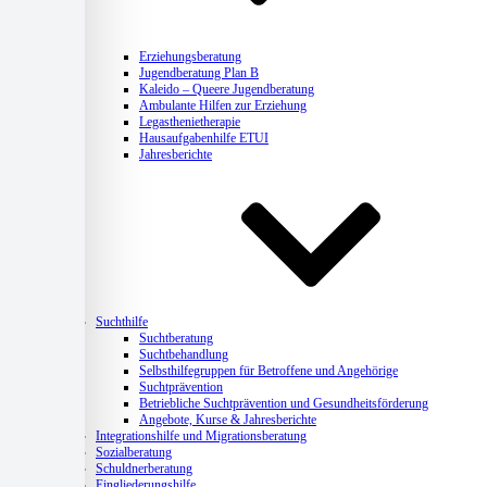
Erziehungsberatung
Jugendberatung Plan B
Kaleido – Queere Jugendberatung
Ambulante Hilfen zur Erziehung
Legasthenietherapie
Hausaufgabenhilfe ETUI
Jahresberichte
Suchthilfe
Suchtberatung
Suchtbehandlung
Selbsthilfegruppen für Betroffene und Angehörige
Suchtprävention
Betriebliche Suchtprävention und Gesundheitsförderung
Angebote, Kurse & Jahresberichte
Integrationshilfe und Migrationsberatung
Sozialberatung
Schuldnerberatung
Eingliederungshilfe