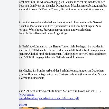
es bei weitem nicht mehr nur um Alkoholabhängigkeit. Vielmehr reicht die Bandbreite der
Beratungsangebote von dem Konsum illegaler Drogen über Medikamentenabhängigkeit bis
hin zur Spielsucht und Kursen für Raucher*innen, die mit ihrem Laster aufhören wollen.
Aktuell unterhält der Caritasverband die beiden Standorte in Hildesheim und in Sarstedt.
Daneben gibt es auch in Bockenem und Elze Sprechzeiten und Einzelberatungen. Zum
Portfolio gehören auch Workshops, Präventionsprogramme und verschiedene
Beratungsangebote für Betroffene und deren Angehörige.
Über mangelnde Nachfrage können sich die Berater*innen nicht beklagen. So wurden im
vergangenen Jahr rund 1.200 Menschen beraten oder behandelt. In den fünf therapeutisch
geleiteten Gruppen für Alkohol- und Medikamenten-Abhängigkeit sowie Glücksspielsucht
wurden 2021 rund 5.300 Einzelgespräche oder Teilnahmen dokumentiert.
Die Suchthilfe ist Mitglied im Bundesverband der Suchthilfeeinrichtungen im Deutschen
Caritasverband, in der Bundearbeitsgemeinschaft Caritas-Suchthilfe (CaSu) und im Sozial-
psychiatrischen Verbund Hildesheim.
Den Jahresbericht 2021 der Caritas-Suchhilfe finden Sie hier zum Download im PDF-
Format:
https://www.caritas-
hildesheim.de/sites/default/files/jahresbericht_sucht_2021_web.pdf
Zur Beitragsübersicht