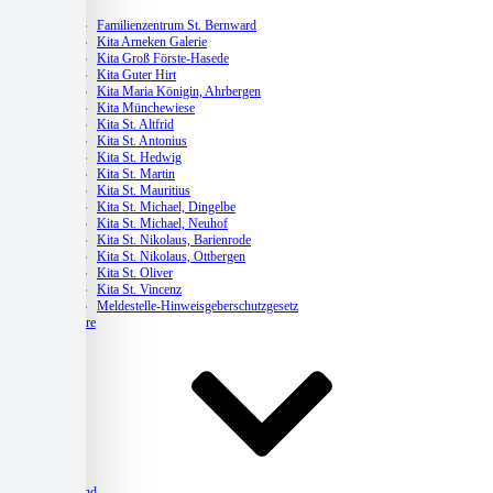
Kitas
Familienzentrum St. Bernward
Kita Arneken Galerie
Kita Groß Förste-Hasede
Kita Guter Hirt
Kita Maria Königin, Ahrbergen
Kita Münchewiese
Kita St. Altfrid
Kita St. Antonius
Kita St. Hedwig
Kita St. Martin
Kita St. Mauritius
Kita St. Michael, Dingelbe
Kita St. Michael, Neuhof
Kita St. Nikolaus, Barienrode
Kita St. Nikolaus, Ottbergen
Kita St. Oliver
Kita St. Vincenz
Meldestelle-Hinweisgeberschutzgesetz
Karriere
Verband