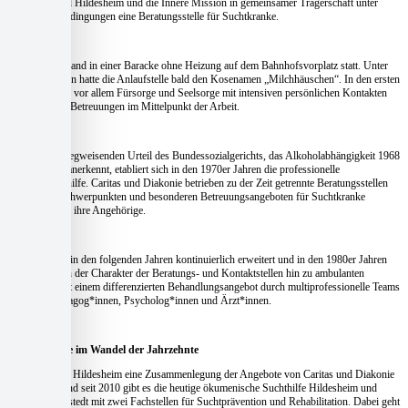
Caritasverband Hildesheim und die Innere Mission in gemeinsamer Trägerschaft unter
einfachsten Bedingungen eine Beratungsstelle für Suchtkranke.
Die Beratung fand in einer Baracke ohne Heizung auf dem Bahnhofsvorplatz statt. Unter
den Betroffenen hatte die Anlaufstelle bald den Kosenamen „Milchhäuschen“. In den ersten
Jahren standen vor allem Fürsorge und Seelsorge mit intensiven persönlichen Kontakten
und Einzelfall-Betreuungen im Mittelpunkt der Arbeit.
Nach einem wegweisenden Urteil des Bundessozialgerichts, das Alkoholabhängigkeit 1968
als Krankheit anerkennt, etabliert sich in den 1970er Jahren die professionelle
Suchtkrankenhilfe. Caritas und Diakonie betrieben zu der Zeit getrennte Beratungsstellen
mit eigenen Schwerpunkten und besonderen Betreuungsangeboten für Suchtkranke
Menschen und ihre Angehörige.
Diese wurden in den folgenden Jahren kontinuierlich erweitert und in den 1980er Jahren
veränderte sich der Charakter der Beratungs- und Kontaktstellen hin zu ambulanten
Fachstellen mit einem differenzierten Behandlungsangebot durch multiprofessionelle Teams
von Sozialpädagog*innen, Psycholog*innen und Ärzt*innen.
Die Suchthilfe im Wandel der Jahrzehnte
2009 wurde in Hildesheim eine Zusammenlegung der Angebote von Caritas und Diakonie
beschlossen und seit 2010 gibt es die heutige ökumenische Suchthilfe Hildesheim und
Suchthilfe Sarstedt mit zwei Fachstellen für Suchtprävention und Rehabilitation. Dabei geht