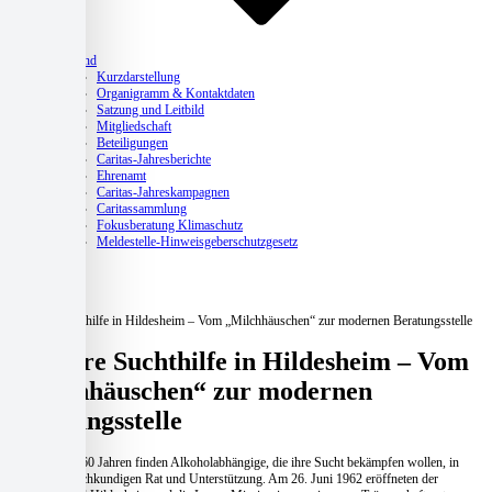
Verband
Kurzdarstellung
Organigramm & Kontaktdaten
Satzung und Leitbild
Mitgliedschaft
Beteiligungen
Caritas-Jahresberichte
Ehrenamt
Caritas-Jahreskampagnen
Caritassammlung
Fokusberatung Klimaschutz
Meldestelle-Hinweisgeberschutzgesetz
Aktuelles
Home
Aktuelles
60 Jahre Suchthilfe in Hildesheim – Vom „Milchhäuschen“ zur modernen Beratungsstelle
60 Jahre Suchthilfe in Hildesheim – Vom
„Milchhäuschen“ zur modernen
Beratungsstelle
Seit nunmehr 60 Jahren finden Alkoholabhängige, die ihre Sucht bekämpfen wollen, in
Hildesheim fachkundigen Rat und Unterstützung. Am 26. Juni 1962 eröffneten der