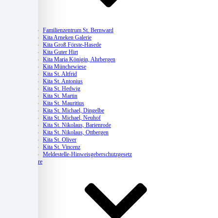
Kitas
Familienzentrum St. Bernward
Kita Arneken Galerie
Kita Groß Förste-Hasede
Kita Guter Hirt
Kita Maria Königin, Ahrbergen
Kita Münchewiese
Kita St. Altfrid
Kita St. Antonius
Kita St. Hedwig
Kita St. Martin
Kita St. Mauritius
Kita St. Michael, Dingelbe
Kita St. Michael, Neuhof
Kita St. Nikolaus, Barienrode
Kita St. Nikolaus, Ottbergen
Kita St. Oliver
Kita St. Vincenz
Meldestelle-Hinweisgeberschutzgesetz
Karriere