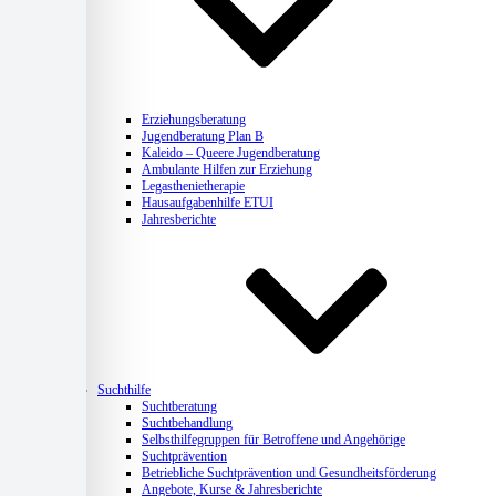
Erziehungsberatung
Jugendberatung Plan B
Kaleido – Queere Jugendberatung
Ambulante Hilfen zur Erziehung
Legasthenietherapie
Hausaufgabenhilfe ETUI
Jahresberichte
Suchthilfe
Suchtberatung
Suchtbehandlung
Selbsthilfegruppen für Betroffene und Angehörige
Suchtprävention
Betriebliche Suchtprävention und Gesundheitsförderung
Angebote, Kurse & Jahresberichte