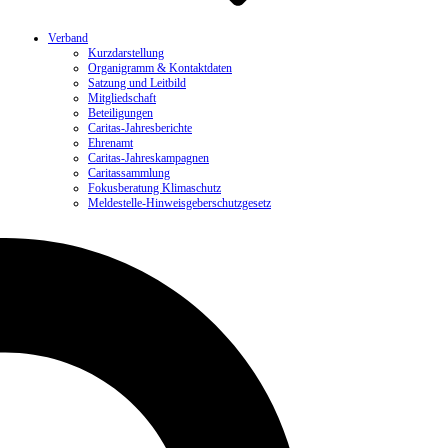
Verband
Kurzdarstellung
Organigramm & Kontaktdaten
Satzung und Leitbild
Mitgliedschaft
Beteiligungen
Caritas-Jahresberichte
Ehrenamt
Caritas-Jahreskampagnen
Caritassammlung
Fokusberatung Klimaschutz
Meldestelle-Hinweisgeberschutzgesetz