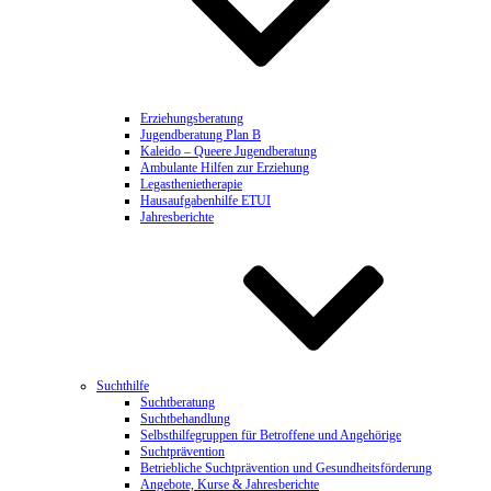
Erziehungsberatung
Jugendberatung Plan B
Kaleido – Queere Jugendberatung
Ambulante Hilfen zur Erziehung
Legasthenietherapie
Hausaufgabenhilfe ETUI
Jahresberichte
Suchthilfe
Suchtberatung
Suchtbehandlung
Selbsthilfegruppen für Betroffene und Angehörige
Suchtprävention
Betriebliche Suchtprävention und Gesundheitsförderung
Angebote, Kurse & Jahresberichte