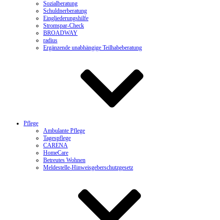
Sozialberatung
Schuldnerberatung
Eingliederungshilfe
Stromspar-Check
BROADWAY
radius
Ergänzende unabhängige Teilhabeberatung
Pflege
Ambulante Pflege
Tagespflege
CARENA
HomeCare
Betreutes Wohnen
Meldestelle-Hinweisgeberschutzgesetz