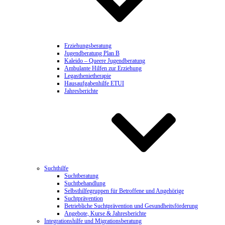
Erziehungsberatung
Jugendberatung Plan B
Kaleido – Queere Jugendberatung
Ambulante Hilfen zur Erziehung
Legasthenietherapie
Hausaufgabenhilfe ETUI
Jahresberichte
Suchthilfe
Suchtberatung
Suchtbehandlung
Selbsthilfegruppen für Betroffene und Angehörige
Suchtprävention
Betriebliche Suchtprävention und Gesundheitsförderung
Angebote, Kurse & Jahresberichte
Integrationshilfe und Migrationsberatung