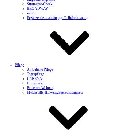
Stromspar-Check
BROADWAY
radius
Ergänzende unabhängige Teilhabeberatung
Pflege
Ambulante Pflege
Tagespflege
CARENA
HomeCare
Betreutes Wohnen
Meldestelle-Hinweisgeberschutzgesetz