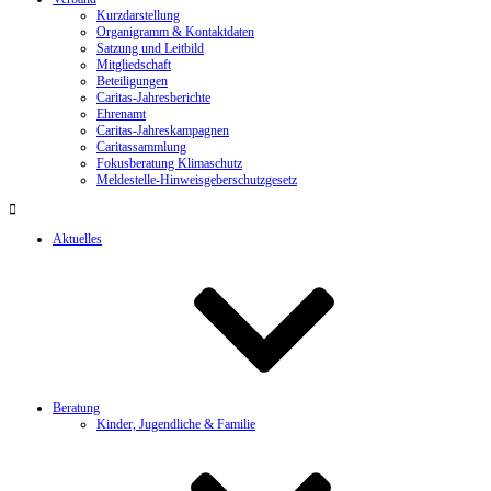
Kurzdarstellung
Organigramm & Kontaktdaten
Satzung und Leitbild
Mitgliedschaft
Beteiligungen
Caritas-Jahresberichte
Ehrenamt
Caritas-Jahreskampagnen
Caritassammlung
Fokusberatung Klimaschutz
Meldestelle-Hinweisgeberschutzgesetz
Aktuelles
Beratung
Kinder, Jugendliche & Familie