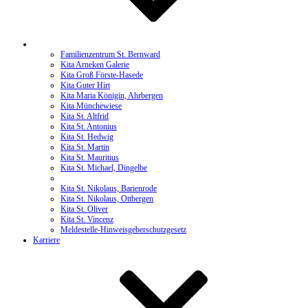
Kitas
Familienzentrum St. Bernward
Kita Arneken Galerie
Kita Groß Förste-Hasede
Kita Guter Hirt
Kita Maria Königin, Ahrbergen
Kita Münchewiese
Kita St. Altfrid
Kita St. Antonius
Kita St. Hedwig
Kita St. Martin
Kita St. Mauritius
Kita St. Michael, Dingelbe
Kita St. Michael, Neuhof
Kita St. Nikolaus, Barienrode
Kita St. Nikolaus, Ottbergen
Kita St. Oliver
Kita St. Vincenz
Meldestelle-Hinweisgeberschutzgesetz
Karriere