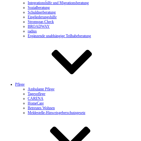
Integrationshilfe und Migrationsberatung
Sozialberatung
Schuldnerberatung
Eingliederungshilfe
Stromspar-Check
BROADWAY
radius
Ergänzende unabhängige Teilhabeberatung
Pflege
Ambulante Pflege
Tagespflege
CARENA
HomeCare
Betreutes Wohnen
Meldestelle-Hinweisgeberschutzgesetz