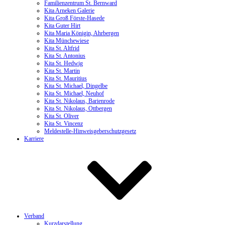
Familienzentrum St. Bernward
Kita Arneken Galerie
Kita Groß Förste-Hasede
Kita Guter Hirt
Kita Maria Königin, Ahrbergen
Kita Münchewiese
Kita St. Altfrid
Kita St. Antonius
Kita St. Hedwig
Kita St. Martin
Kita St. Mauritius
Kita St. Michael, Dingelbe
Kita St. Michael, Neuhof
Kita St. Nikolaus, Barienrode
Kita St. Nikolaus, Ottbergen
Kita St. Oliver
Kita St. Vincenz
Meldestelle-Hinweisgeberschutzgesetz
Karriere
Verband
Kurzdarstellung