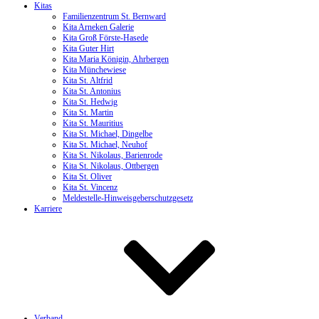
Kitas
Familienzentrum St. Bernward
Kita Arneken Galerie
Kita Groß Förste-Hasede
Kita Guter Hirt
Kita Maria Königin, Ahrbergen
Kita Münchewiese
Kita St. Altfrid
Kita St. Antonius
Kita St. Hedwig
Kita St. Martin
Kita St. Mauritius
Kita St. Michael, Dingelbe
Kita St. Michael, Neuhof
Kita St. Nikolaus, Barienrode
Kita St. Nikolaus, Ottbergen
Kita St. Oliver
Kita St. Vincenz
Meldestelle-Hinweisgeberschutzgesetz
Karriere
Verband