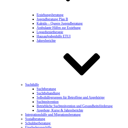
Erziehungsberatung
Jugendberatung Plan B
Kaleido – Queere Jugendberatung
Ambulante Hilfen zur Erziehung
Legasthenietherapie
Hausaufgabenhilfe ETUI
Jahresberichte
Suchthilfe
Suchtberatung
Suchtbehandlung
Selbsthilfegruppen für Betroffene und Angehörige
Suchtprävention
Betriebliche Suchtprävention und Gesundheitsförderung
Angebote, Kurse & Jahresberichte
Integrationshilfe und Migrationsberatung
Sozialberatung
Schuldnerberatung
Eingliederungshilfe