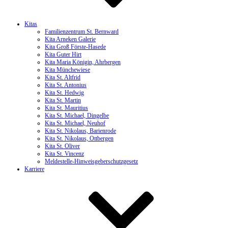
Kitas
Familienzentrum St. Bernward
Kita Arneken Galerie
Kita Groß Förste-Hasede
Kita Guter Hirt
Kita Maria Königin, Ahrbergen
Kita Münchewiese
Kita St. Altfrid
Kita St. Antonius
Kita St. Hedwig
Kita St. Martin
Kita St. Mauritius
Kita St. Michael, Dingelbe
Kita St. Michael, Neuhof
Kita St. Nikolaus, Barienrode
Kita St. Nikolaus, Ottbergen
Kita St. Oliver
Kita St. Vincenz
Meldestelle-Hinweisgeberschutzgesetz
Karriere