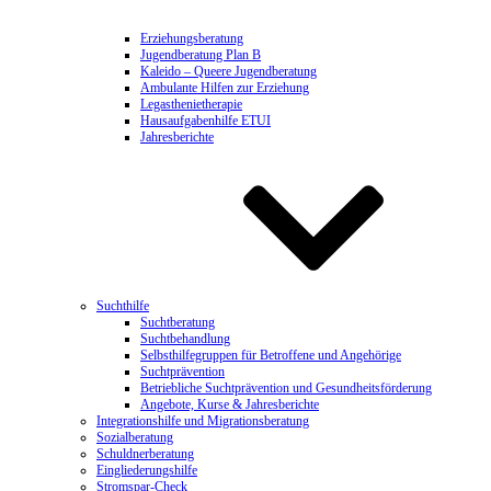
Erziehungsberatung
Jugendberatung Plan B
Kaleido – Queere Jugendberatung
Ambulante Hilfen zur Erziehung
Legasthenietherapie
Hausaufgabenhilfe ETUI
Jahresberichte
Suchthilfe
Suchtberatung
Suchtbehandlung
Selbsthilfegruppen für Betroffene und Angehörige
Suchtprävention
Betriebliche Suchtprävention und Gesundheitsförderung
Angebote, Kurse & Jahresberichte
Integrationshilfe und Migrationsberatung
Sozialberatung
Schuldnerberatung
Eingliederungshilfe
Stromspar-Check