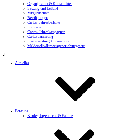
Organigramm & Kontaktdaten
Satzung und Leitbild
Mitgliedschaft
Beteiligungen
Caritas-Jahresberichte
Ehrenamt
Caritas-Jahreskampagnen
Caritassammlung
Fokusberatung Klimaschutz
Meldestelle-Hinweisgeberschutzgesetz
Aktuelles
Beratung
Kinder, Jugendliche & Familie