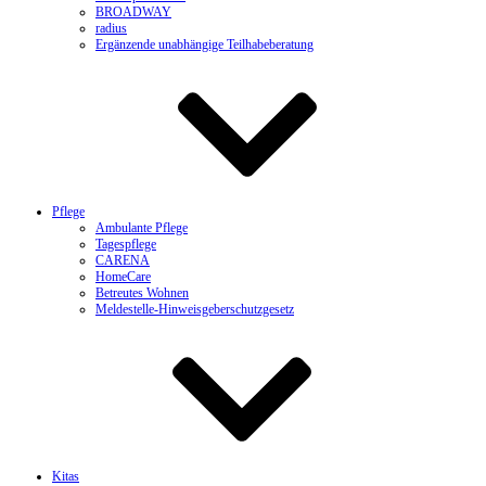
BROADWAY
radius
Ergänzende unabhängige Teilhabeberatung
Pflege
Ambulante Pflege
Tagespflege
CARENA
HomeCare
Betreutes Wohnen
Meldestelle-Hinweisgeberschutzgesetz
Kitas