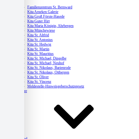
Kitas
Familienzentrum St. Bernward
Kita Arneken Galerie
Kita Groß Förste-Hasede
Kita Guter Hirt
Kita Maria Königin, Ahrbergen
Kita Münchewiese
Kita St. Altfrid
Kita St. Antonius
Kita St. Hedwig
Kita St. Martin
Kita St. Mauritius
Kita St. Michael, Dingelbe
Kita St. Michael, Neuhof
Kita St. Nikolaus, Barienrode
Kita St. Nikolaus, Ottbergen
Kita St. Oliver
Kita St. Vincenz
Meldestelle-Hinweisgeberschutzgesetz
Karriere
Verband