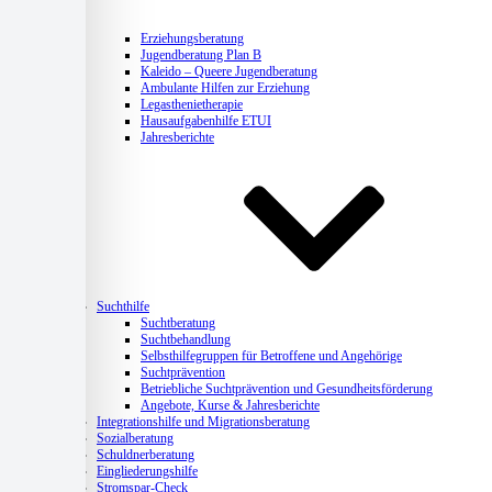
Erziehungsberatung
Jugendberatung Plan B
Kaleido – Queere Jugendberatung
Ambulante Hilfen zur Erziehung
Legasthenietherapie
Hausaufgabenhilfe ETUI
Jahresberichte
Suchthilfe
Suchtberatung
Suchtbehandlung
Selbsthilfegruppen für Betroffene und Angehörige
Suchtprävention
Betriebliche Suchtprävention und Gesundheitsförderung
Angebote, Kurse & Jahresberichte
Integrationshilfe und Migrationsberatung
Sozialberatung
Schuldnerberatung
Eingliederungshilfe
Stromspar-Check