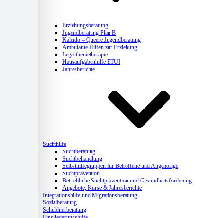
Erziehungsberatung
Jugendberatung Plan B
Kaleido – Queere Jugendberatung
Ambulante Hilfen zur Erziehung
Legasthenietherapie
Hausaufgabenhilfe ETUI
Jahresberichte
Suchthilfe
Suchtberatung
Suchtbehandlung
Selbsthilfegruppen für Betroffene und Angehörige
Suchtprävention
Betriebliche Suchtprävention und Gesundheitsförderung
Angebote, Kurse & Jahresberichte
Integrationshilfe und Migrationsberatung
Sozialberatung
Schuldnerberatung
Eingliederungshilfe