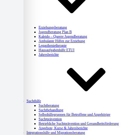
Erziehungsberatung
Jugendberatung Plan B
Kaleido – Queere Jugendberatung
Ambulante Hilfen zur Erziehung
Legasthenietherapie
Hausaufgabenhilfe ETUI
Jahresberichte
Suchthilfe
Suchtberatung
Suchtbehandlung
Selbsthilfegruppen für Betroffene und Angehörige
Suchtprävention
Betriebliche Suchtprävention und Gesundheitsförderung
Angebote, Kurse & Jahresberichte
Integrationshilfe und Migrationsberatung