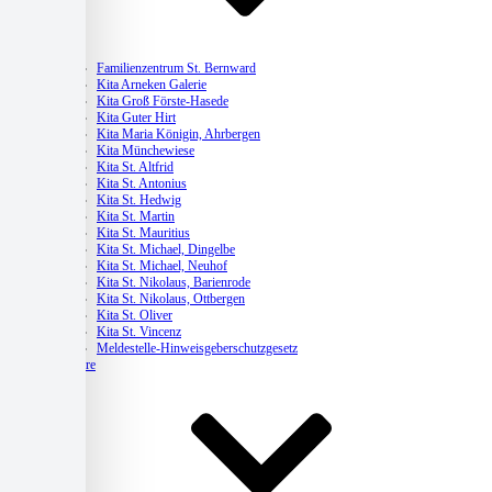
Kitas
Familienzentrum St. Bernward
Kita Arneken Galerie
Kita Groß Förste-Hasede
Kita Guter Hirt
Kita Maria Königin, Ahrbergen
Kita Münchewiese
Kita St. Altfrid
Kita St. Antonius
Kita St. Hedwig
Kita St. Martin
Kita St. Mauritius
Kita St. Michael, Dingelbe
Kita St. Michael, Neuhof
Kita St. Nikolaus, Barienrode
Kita St. Nikolaus, Ottbergen
Kita St. Oliver
Kita St. Vincenz
Meldestelle-Hinweisgeberschutzgesetz
Karriere