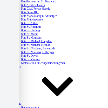
Familienzentrum St. Bernward
Kita Arneken Galerie
Kita Groß Förste-Hasede
Kita Guter Hirt
Kita Maria Königin, Ahrbergen
Kita Münchewiese
Kita St. Altfrid
Kita St. Antonius
Kita St. Hedwig
Kita St. Martin
Kita St. Mauritius
Kita St. Michael, Dingelbe
Kita St. Michael, Neuhof
Kita St. Nikolaus, Barienrode
Kita St. Nikolaus, Ottbergen
Kita St. Oliver
Kita St. Vincenz
Meldestelle-Hinweisgeberschutzgesetz
Karriere
Verband
Kurzdarstellung