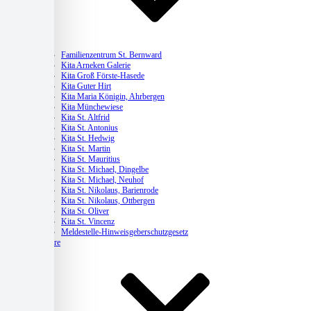
Kitas
Familienzentrum St. Bernward
Kita Arneken Galerie
Kita Groß Förste-Hasede
Kita Guter Hirt
Kita Maria Königin, Ahrbergen
Kita Münchewiese
Kita St. Altfrid
Kita St. Antonius
Kita St. Hedwig
Kita St. Martin
Kita St. Mauritius
Kita St. Michael, Dingelbe
Kita St. Michael, Neuhof
Kita St. Nikolaus, Barienrode
Kita St. Nikolaus, Ottbergen
Kita St. Oliver
Kita St. Vincenz
Meldestelle-Hinweisgeberschutzgesetz
Karriere