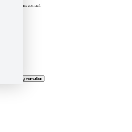
Besuchen Sie uns auch auf:
Kontakt und Anfahrt »
Presse »
Impressum »
Datenschutz »
Datenschutzeinstellungen »
Login »
Sitemap »
Einwilligung verwalten