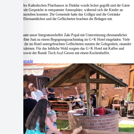
Auf dem Hof des Katholischen Pfarrhauses in Dinklar wurde lecker gegrillt und die Gäste
führten anregende Gespräche in entspannter Atmosphäre, während sich die Kinder an
Spielstationen austoben konnten. Die Gemeinde hatte das Grillgut und die Getränke
gespendet, die Ehrenamtlichen und die Geflüchteten brachten die Beilagen mit.
In Ahrbergen hatte unser Integrationshelfer Zaki Popal mit Unterstützung ehrenamtlicher
Helfer*innen Mitte Juni zu einem Begegnungsnachmittag im G+K Hotel eingeladen. Viele
Ahrberger und die im Hotel untergebrachten Geflüchteten nutzten die Gelegenheit, einander
besser kennenzulernen. Für das leibliche Wohl sorgten das G+K Hotel mit Kaffee und
Kaltgetränken sowie der Runde Tisch Asyl Giesen mit einem Kuchenbuffet.
Zur Beitragsübersicht