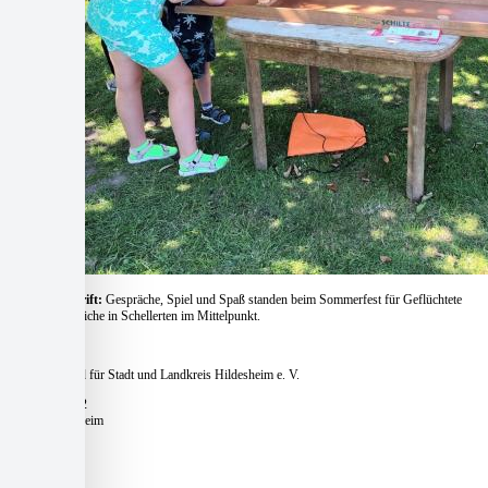
Bildunterschrift:
Gespräche,
Spiel und Spaß standen beim Sommerfest für Geflüchtete
und Ehrenamtliche in Schellerten im Mittelpunkt.
Caritasverband für Stadt und Landkreis Hildesheim e. V.
Pfaffenstieg 12
31134 Hildesheim
Telefon:
+49 51 21 – 16 770
E-Mail:
zentrale@caritas-hildesheim.de