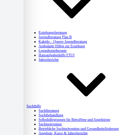
Erziehungsberatung
Jugendberatung Plan B
Kaleido – Queere Jugendberatung
Ambulante Hilfen zur Erziehung
Legasthenietherapie
Hausaufgabenhilfe ETUI
Jahresberichte
Suchthilfe
Suchtberatung
Suchtbehandlung
Selbsthilfegruppen für Betroffene und Angehörige
Suchtprävention
Betriebliche Suchtprävention und Gesundheitsförderung
Angebote, Kurse & Jahresberichte