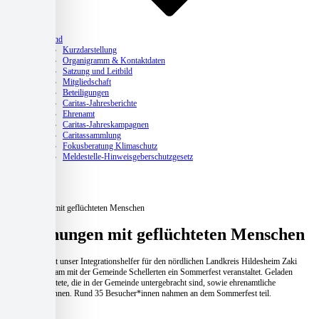
Verband
Kurzdarstellung
Organigramm & Kontaktdaten
Satzung und Leitbild
Mitgliedschaft
Beteiligungen
Caritas-Jahresberichte
Ehrenamt
Caritas-Jahreskampagnen
Caritassammlung
Fokusberatung Klimaschutz
Meldestelle-Hinweisgeberschutzgesetz
Aktuelles
Home
Aktuelles
Begegnungen mit geflüchteten Menschen
Begegnungen mit geflüchteten Menschen
Anfang Juli hat unser Integrationshelfer für den nördlichen Landkreis Hildesheim Zaki
Popal gemeinsam mit der Gemeinde Schellerten ein Sommerfest veranstaltet. Geladen
waren Geflüchtete, die in der Gemeinde untergebracht sind, sowie ehrenamtliche
Unterstützer*innen. Rund 35 Besucher*innen nahmen an dem Sommerfest teil.