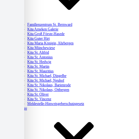
Kitas
Familienzentrum St. Bernward
Kita Arneken Galerie
Kita Groß Förste-Hasede
Kita Guter Hirt
Kita Maria Königin, Ahrbergen
Kita Münchewiese
Kita St. Altfrid
Kita St. Antonius
Kita St. Hedwig
Kita St. Martin
Kita St. Mauritius
Kita St. Michael, Dingelbe
Kita St. Michael, Neuhof
Kita St. Nikolaus, Barienrode
Kita St. Nikolaus, Ottbergen
Kita St. Oliver
Kita St. Vincenz
Meldestelle-Hinweisgeberschutzgesetz
Karriere