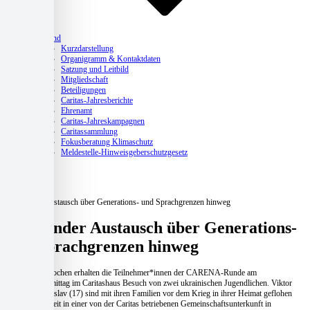
Verband
Kurzdarstellung
Organigramm & Kontaktdaten
Satzung und Leitbild
Mitgliedschaft
Beteiligungen
Caritas-Jahresberichte
Ehrenamt
Caritas-Jahreskampagnen
Caritassammlung
Fokusberatung Klimaschutz
Meldestelle-Hinweisgeberschutzgesetz
Aktuelles
Home
Aktuelles
Belebender Austausch über Generations- und Sprachgrenzen hinweg
Belebender Austausch über Generations-
und Sprachgrenzen hinweg
Seit einigen Wochen erhalten die Teilnehmer*innen der CARENA-Runde am
Dienstagnachmittag im Caritashaus Besuch von zwei ukrainischen Jugendlichen. Viktor
(16) und Vladislav (17) sind mit ihren Familien vor dem Krieg in ihrer Heimat geflohen
und leben zurzeit in einer von der Caritas betriebenen Gemeinschaftsunterkunft in