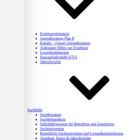
Erziehungsberatung
Jugendberatung Plan B
Kaleido – Queere Jugendberatung
Ambulante Hilfen zur Erziehung
Legasthenietherapie
Hausaufgabenhilfe ETUI
Jahresberichte
Suchthilfe
Suchtberatung
Suchtbehandlung
Selbsthilfegruppen für Betroffene und Angehörige
Suchtprävention
Betriebliche Suchtprävention und Gesundheitsförderung
Angebote, Kurse & Jahresberichte