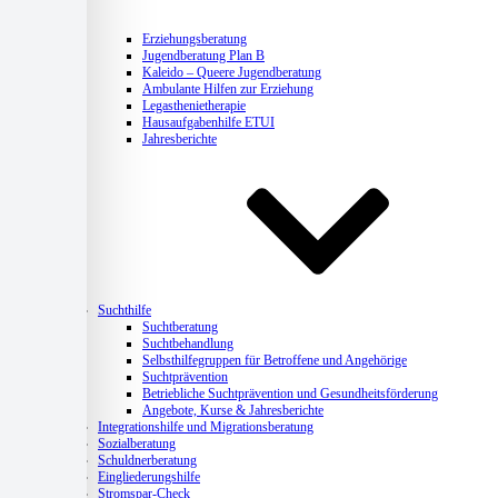
Erziehungsberatung
Jugendberatung Plan B
Kaleido – Queere Jugendberatung
Ambulante Hilfen zur Erziehung
Legasthenietherapie
Hausaufgabenhilfe ETUI
Jahresberichte
Suchthilfe
Suchtberatung
Suchtbehandlung
Selbsthilfegruppen für Betroffene und Angehörige
Suchtprävention
Betriebliche Suchtprävention und Gesundheitsförderung
Angebote, Kurse & Jahresberichte
Integrationshilfe und Migrationsberatung
Sozialberatung
Schuldnerberatung
Eingliederungshilfe
Stromspar-Check