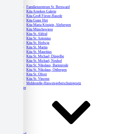
Kitas
Familienzentrum St. Bernward
Kita Arneken Galerie
Kita Groß Förste-Hasede
Kita Guter Hirt
Kita Maria Königin, Ahrbergen
Kita Münchewiese
Kita St. Altfrid
Kita St. Antonius
Kita St. Hedwig
Kita St. Martin
Kita St. Mauritius
Kita St. Michael, Dingelbe
Kita St. Michael, Neuhof
Kita St. Nikolaus, Barienrode
Kita St. Nikolaus, Ottbergen
Kita St. Oliver
Kita St. Vincenz
Meldestelle-Hinweisgeberschutzgesetz
Karriere
Verband