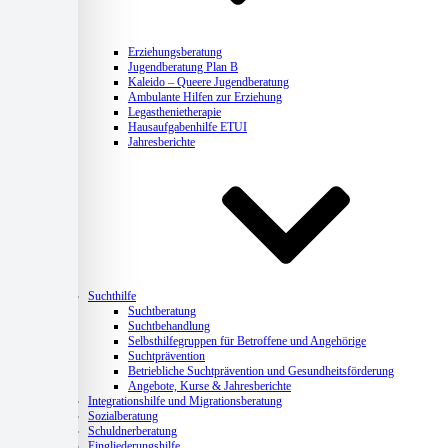
Erziehungsberatung
Jugendberatung Plan B
Kaleido – Queere Jugendberatung
Ambulante Hilfen zur Erziehung
Legasthenietherapie
Hausaufgabenhilfe ETUI
Jahresberichte
Suchthilfe
Suchtberatung
Suchtbehandlung
Selbsthilfegruppen für Betroffene und Angehörige
Suchtprävention
Betriebliche Suchtprävention und Gesundheitsförderung
Angebote, Kurse & Jahresberichte
Integrationshilfe und Migrationsberatung
Sozialberatung
Schuldnerberatung
Eingliederungshilfe