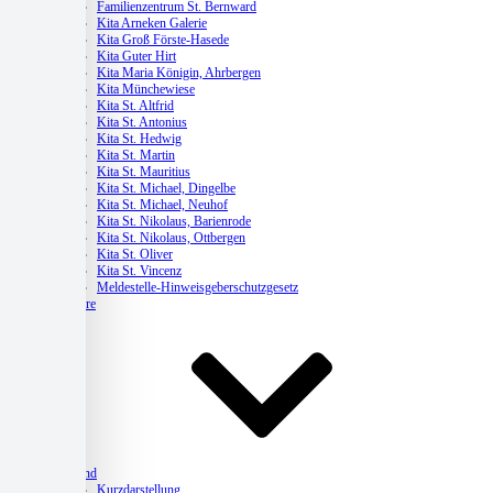
Familienzentrum St. Bernward
Kita Arneken Galerie
Kita Groß Förste-Hasede
Kita Guter Hirt
Kita Maria Königin, Ahrbergen
Kita Münchewiese
Kita St. Altfrid
Kita St. Antonius
Kita St. Hedwig
Kita St. Martin
Kita St. Mauritius
Kita St. Michael, Dingelbe
Kita St. Michael, Neuhof
Kita St. Nikolaus, Barienrode
Kita St. Nikolaus, Ottbergen
Kita St. Oliver
Kita St. Vincenz
Meldestelle-Hinweisgeberschutzgesetz
Karriere
Verband
Kurzdarstellung