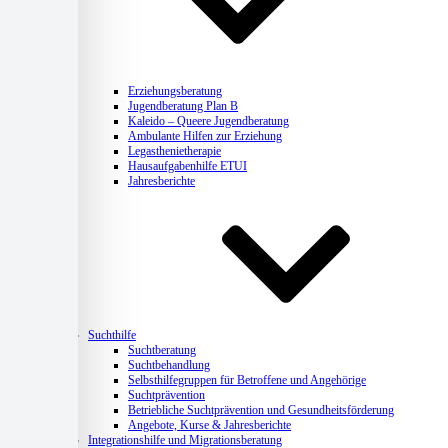
Erziehungsberatung
Jugendberatung Plan B
Kaleido – Queere Jugendberatung
Ambulante Hilfen zur Erziehung
Legasthenietherapie
Hausaufgabenhilfe ETUI
Jahresberichte
Suchthilfe
Suchtberatung
Suchtbehandlung
Selbsthilfegruppen für Betroffene und Angehörige
Suchtprävention
Betriebliche Suchtprävention und Gesundheitsförderung
Angebote, Kurse & Jahresberichte
Integrationshilfe und Migrationsberatung