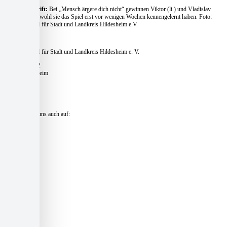
Bildunterschrift:
Bei „Mensch ärgere dich nicht“ gewinnen Viktor (li.) und Vladislav
regelmäßig, obwohl sie das Spiel erst vor wenigen Wochen kennengelernt haben. Foto:
Caritasverband für Stadt und Landkreis Hildesheim e.V.
Caritasverband für Stadt und Landkreis Hildesheim e. V.
Pfaffenstieg 12
31134 Hildesheim
Telefon:
+49 51 21 – 16 770
E-Mail:
zentrale@caritas-hildesheim.de
Besuchen Sie uns auch auf:
Kontakt und Anfahrt »
Presse »
Impressum »
Datenschutz »
Datenschutzeinstellungen »
Login »
Sitemap »