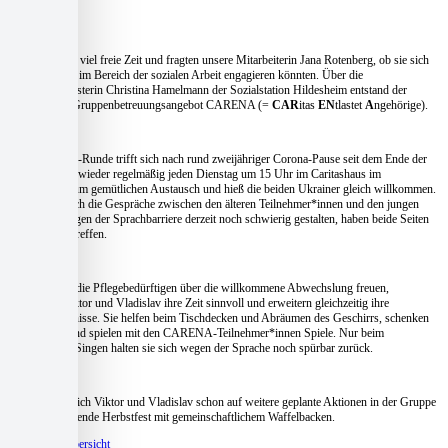
Hildesheim.
Dort haben sie viel freie Zeit und fragten unsere Mitarbeiterin Jana Rotenberg, ob sie sich
bei der Caritas im Bereich der sozialen Arbeit engagieren könnten. Über die
Pflegedienstleisterin Christina Hamelmann der Sozialstation Hildesheim entstand der
Kontakt zum Gruppenbetreuungsangebot CARENA (=
CAR
itas
EN
tlastet
A
ngehörige).
Die CARENA-Runde trifft sich nach rund zweijähriger Corona-Pause seit dem Ende der
Sommerferien wieder regelmäßig jeden Dienstag um 15 Uhr im Caritashaus im
Pfaffenstieg zum gemütlichen Austausch und hieß die beiden Ukrainer gleich willkommen.
Auch wenn sich die Gespräche zwischen den älteren Teilnehmer*innen und den jungen
Besuchern wegen der Sprachbarriere derzeit noch schwierig gestalten, haben beide Seiten
Spaß an den Treffen.
Während sich die Pflegebedürftigen über die willkommene Abwechslung freuen,
verbringen Viktor und Vladislav ihre Zeit sinnvoll und erweitern gleichzeitig ihre
Deutschkenntnisse. Sie helfen beim Tischdecken und Abräumen des Geschirrs, schenken
Kaffee nach und spielen mit den CARENA-Teilnehmer*innen Spiele. Nur beim
gemeinsamen Singen halten sie sich wegen der Sprache noch spürbar zurück.
Dafür freuen sich Viktor und Vladislav schon auf weitere geplante Aktionen in der Gruppe
wie das anstehende Herbstfest mit gemeinschaftlichem Waffelbacken.
Zur Beitragsübersicht