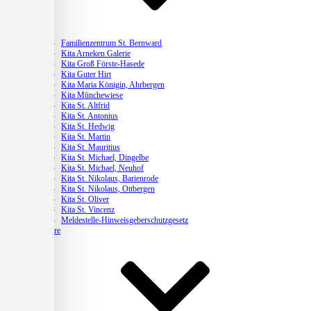
Kitas
Familienzentrum St. Bernward
Kita Arneken Galerie
Kita Groß Förste-Hasede
Kita Guter Hirt
Kita Maria Königin, Ahrbergen
Kita Münchewiese
Kita St. Altfrid
Kita St. Antonius
Kita St. Hedwig
Kita St. Martin
Kita St. Mauritius
Kita St. Michael, Dingelbe
Kita St. Michael, Neuhof
Kita St. Nikolaus, Barienrode
Kita St. Nikolaus, Ottbergen
Kita St. Oliver
Kita St. Vincenz
Meldestelle-Hinweisgeberschutzgesetz
Karriere