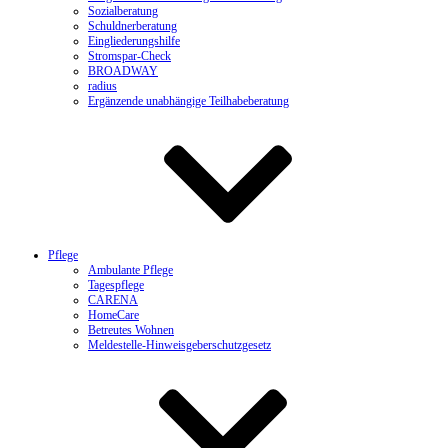
Sozialberatung
Schuldnerberatung
Eingliederungshilfe
Stromspar-Check
BROADWAY
radius
Ergänzende unabhängige Teilhabeberatung
Pflege
Ambulante Pflege
Tagespflege
CARENA
HomeCare
Betreutes Wohnen
Meldestelle-Hinweisgeberschutzgesetz