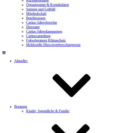
Kurzdarstellung
Organigramm & Kontaktdaten
Satzung und Leitbild
Mitgliedschaft
Beteiligungen
Caritas-Jahresberichte
Ehrenamt
Caritas-Jahreskampagnen
Caritassammlung
Fokusberatung Klimaschutz
Meldestelle-Hinweisgeberschutzgesetz
Aktuelles
Beratung
Kinder, Jugendliche & Familie