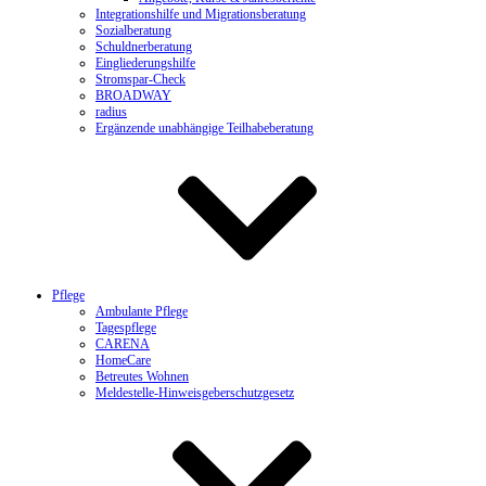
Integrationshilfe und Migrationsberatung
Sozialberatung
Schuldnerberatung
Eingliederungshilfe
Stromspar-Check
BROADWAY
radius
Ergänzende unabhängige Teilhabeberatung
Pflege
Ambulante Pflege
Tagespflege
CARENA
HomeCare
Betreutes Wohnen
Meldestelle-Hinweisgeberschutzgesetz