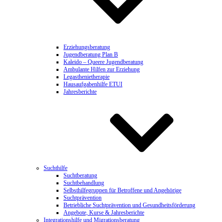
Erziehungsberatung
Jugendberatung Plan B
Kaleido – Queere Jugendberatung
Ambulante Hilfen zur Erziehung
Legasthenietherapie
Hausaufgabenhilfe ETUI
Jahresberichte
Suchthilfe
Suchtberatung
Suchtbehandlung
Selbsthilfegruppen für Betroffene und Angehörige
Suchtprävention
Betriebliche Suchtprävention und Gesundheitsförderung
Angebote, Kurse & Jahresberichte
Integrationshilfe und Migrationsberatung