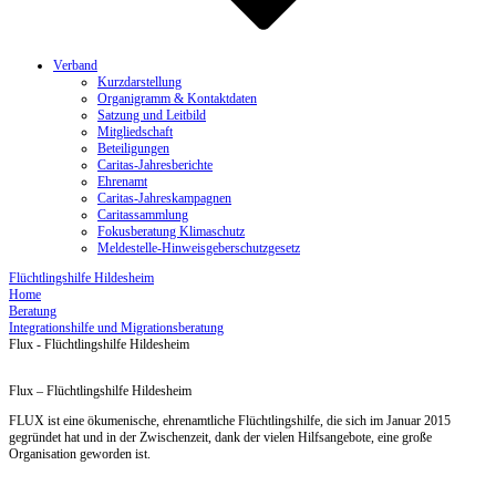
Verband
Kurzdarstellung
Organigramm & Kontaktdaten
Satzung und Leitbild
Mitgliedschaft
Beteiligungen
Caritas-Jahresberichte
Ehrenamt
Caritas-Jahreskampagnen
Caritassammlung
Fokusberatung Klimaschutz
Meldestelle-Hinweisgeberschutzgesetz
Flüchtlingshilfe Hildesheim
Home
Beratung
Integrationshilfe und Migrationsberatung
Flux - Flüchtlingshilfe Hildesheim
Flux – Flüchtlingshilfe Hildesheim
FLUX ist eine ökumenische, ehrenamtliche Flüchtlingshilfe, die sich im Januar 2015
gegründet hat und in der Zwischenzeit, dank der vielen Hilfsangebote, eine große
Organisation geworden ist.