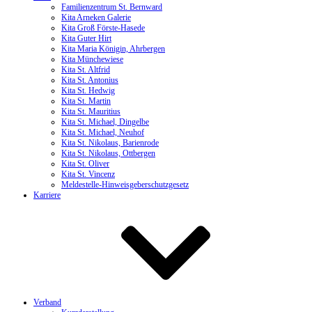
Familienzentrum St. Bernward
Kita Arneken Galerie
Kita Groß Förste-Hasede
Kita Guter Hirt
Kita Maria Königin, Ahrbergen
Kita Münchewiese
Kita St. Altfrid
Kita St. Antonius
Kita St. Hedwig
Kita St. Martin
Kita St. Mauritius
Kita St. Michael, Dingelbe
Kita St. Michael, Neuhof
Kita St. Nikolaus, Barienrode
Kita St. Nikolaus, Ottbergen
Kita St. Oliver
Kita St. Vincenz
Meldestelle-Hinweisgeberschutzgesetz
Karriere
Verband