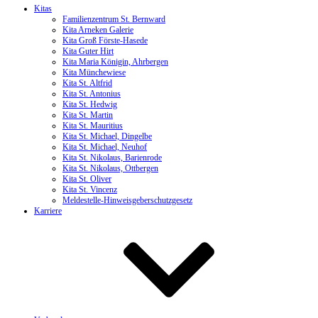
Kitas
Familienzentrum St. Bernward
Kita Arneken Galerie
Kita Groß Förste-Hasede
Kita Guter Hirt
Kita Maria Königin, Ahrbergen
Kita Münchewiese
Kita St. Altfrid
Kita St. Antonius
Kita St. Hedwig
Kita St. Martin
Kita St. Mauritius
Kita St. Michael, Dingelbe
Kita St. Michael, Neuhof
Kita St. Nikolaus, Barienrode
Kita St. Nikolaus, Ottbergen
Kita St. Oliver
Kita St. Vincenz
Meldestelle-Hinweisgeberschutzgesetz
Karriere