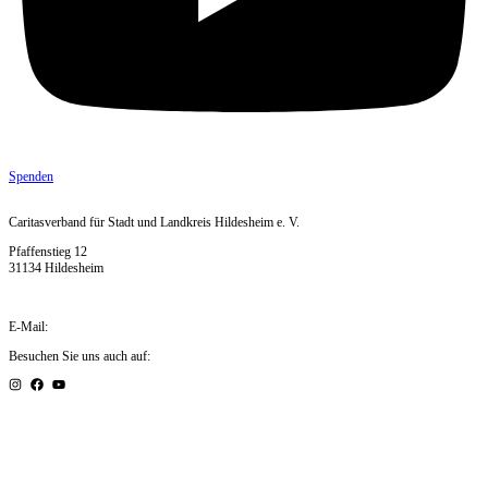
Spenden
Caritasverband für Stadt und Landkreis Hildesheim e. V.
Pfaffenstieg 12
31134 Hildesheim
Telefon:
+49 51 21 – 16 770
E-Mail:
zentrale@caritas-hildesheim.de
Besuchen Sie uns auch auf:
Kontakt und Anfahrt »
Presse »
Impressum »