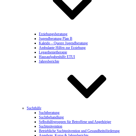
Erziehungsberatung
Jugendberatung Plan B
Kaleido – Queere Jugendberatung
Ambulante Hilfen zur Erziehung
Legasthenietherapie
Hausaufgabenhilfe ETUI
Jahresberichte
Suchthilfe
Suchtberatung
Suchtbehandlung
Selbsthilfegruppen für Betroffene und Angehörige
Suchtprävention
Betriebliche Suchtprävention und Gesundheitsförderung
Angebote, Kurse & Jahresberichte