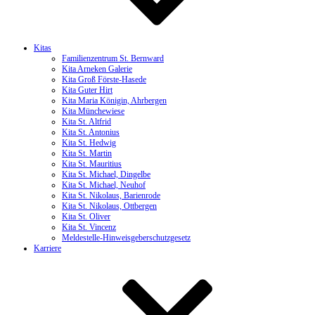
Kitas
Familienzentrum St. Bernward
Kita Arneken Galerie
Kita Groß Förste-Hasede
Kita Guter Hirt
Kita Maria Königin, Ahrbergen
Kita Münchewiese
Kita St. Altfrid
Kita St. Antonius
Kita St. Hedwig
Kita St. Martin
Kita St. Mauritius
Kita St. Michael, Dingelbe
Kita St. Michael, Neuhof
Kita St. Nikolaus, Barienrode
Kita St. Nikolaus, Ottbergen
Kita St. Oliver
Kita St. Vincenz
Meldestelle-Hinweisgeberschutzgesetz
Karriere