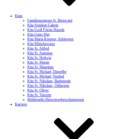
Kitas
Familienzentrum St. Bernward
Kita Arneken Galerie
Kita Groß Förste-Hasede
Kita Guter Hirt
Kita Maria Königin, Ahrbergen
Kita Münchewiese
Kita St. Altfrid
Kita St. Antonius
Kita St. Hedwig
Kita St. Martin
Kita St. Mauritius
Kita St. Michael, Dingelbe
Kita St. Michael, Neuhof
Kita St. Nikolaus, Barienrode
Kita St. Nikolaus, Ottbergen
Kita St. Oliver
Kita St. Vincenz
Meldestelle-Hinweisgeberschutzgesetz
Karriere