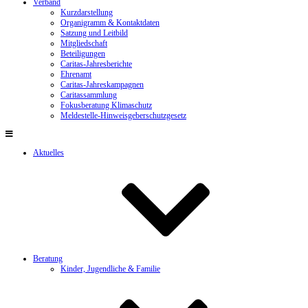
Verband
Kurzdarstellung
Organigramm & Kontaktdaten
Satzung und Leitbild
Mitgliedschaft
Beteiligungen
Caritas-Jahresberichte
Ehrenamt
Caritas-Jahreskampagnen
Caritassammlung
Fokusberatung Klimaschutz
Meldestelle-Hinweisgeberschutzgesetz
Aktuelles
Beratung
Kinder, Jugendliche & Familie