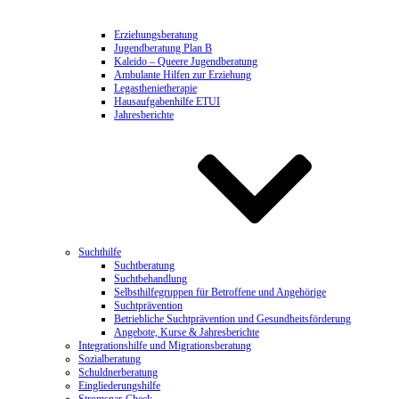
Erziehungsberatung
Jugendberatung Plan B
Kaleido – Queere Jugendberatung
Ambulante Hilfen zur Erziehung
Legasthenietherapie
Hausaufgabenhilfe ETUI
Jahresberichte
Suchthilfe
Suchtberatung
Suchtbehandlung
Selbsthilfegruppen für Betroffene und Angehörige
Suchtprävention
Betriebliche Suchtprävention und Gesundheitsförderung
Angebote, Kurse & Jahresberichte
Integrationshilfe und Migrationsberatung
Sozialberatung
Schuldnerberatung
Eingliederungshilfe