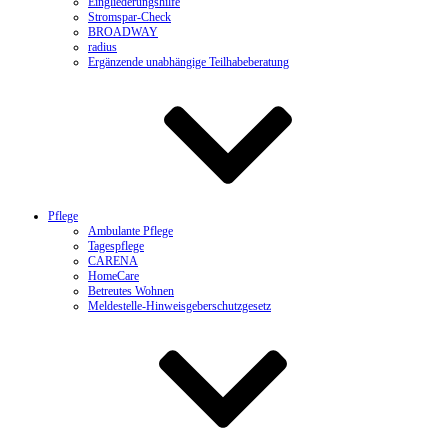
Eingliederungshilfe
Stromspar-Check
BROADWAY
radius
Ergänzende unabhängige Teilhabeberatung
Pflege
Ambulante Pflege
Tagespflege
CARENA
HomeCare
Betreutes Wohnen
Meldestelle-Hinweisgeberschutzgesetz