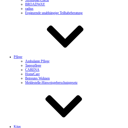
Stromspar-Check
BROADWAY
radius
Ergänzende unabhängige Teilhabeberatung
Pflege
Ambulante Pflege
Tagespflege
CARENA
HomeCare
Betreutes Wohnen
Meldestelle-Hinweisgeberschutzgesetz
Kitas