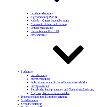
Erziehungsberatung
Jugendberatung Plan B
Kaleido – Queere Jugendberatung
Ambulante Hilfen zur Erziehung
Legasthenietherapie
Hausaufgabenhilfe ETUI
Jahresberichte
Suchthilfe
Suchtberatung
Suchtbehandlung
Selbsthilfegruppen für Betroffene und Angehörige
Suchtprävention
Betriebliche Suchtprävention und Gesundheitsförderung
Angebote, Kurse & Jahresberichte
Integrationshilfe und Migrationsberatung
Sozialberatung
Schuldnerberatung