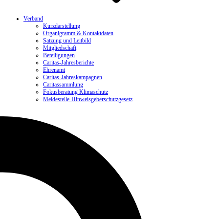
Verband
Kurzdarstellung
Organigramm & Kontaktdaten
Satzung und Leitbild
Mitgliedschaft
Beteiligungen
Caritas-Jahresberichte
Ehrenamt
Caritas-Jahreskampagnen
Caritassammlung
Fokusberatung Klimaschutz
Meldestelle-Hinweisgeberschutzgesetz