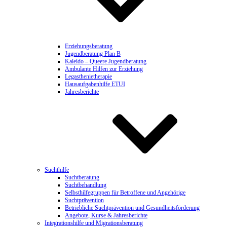
Erziehungsberatung
Jugendberatung Plan B
Kaleido – Queere Jugendberatung
Ambulante Hilfen zur Erziehung
Legasthenietherapie
Hausaufgabenhilfe ETUI
Jahresberichte
Suchthilfe
Suchtberatung
Suchtbehandlung
Selbsthilfegruppen für Betroffene und Angehörige
Suchtprävention
Betriebliche Suchtprävention und Gesundheitsförderung
Angebote, Kurse & Jahresberichte
Integrationshilfe und Migrationsberatung