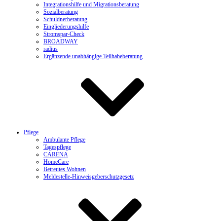
Integrationshilfe und Migrationsberatung
Sozialberatung
Schuldnerberatung
Eingliederungshilfe
Stromspar-Check
BROADWAY
radius
Ergänzende unabhängige Teilhabeberatung
Pflege
Ambulante Pflege
Tagespflege
CARENA
HomeCare
Betreutes Wohnen
Meldestelle-Hinweisgeberschutzgesetz