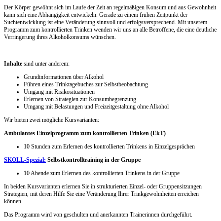
Der Körper gewöhnt sich im Laufe der Zeit an regelmäßigen Konsum und aus Gewohnheit
kann sich eine Abhängigkeit entwickeln. Gerade zu einem frühen Zeitpunkt der
Suchtentwicklung ist eine Veränderung sinnvoll und erfolgsversprechend. Mit unserem
Programm zum kontrollierten Trinken wenden wir uns an alle Betroffene, die eine deutliche
Verringerung ihres Alkoholkonsums wünschen.
Inhalte
sind unter anderem:
Grundinformationen über Alkohol
Führen eines Trinktagebuches zur Selbstbeobachtung
Umgang mit Risikosituationen
Erlernen von Strategien zur Konsumbegrenzung
Umgang mit Belastungen und Freizeitgestaltung ohne Alkohol
Wir bieten zwei mögliche Kursvarianten:
Ambulantes Einzelprogramm zum kontrollierten Trinken (EkT)
10 Stunden zum Erlernen des kontrollierten Trinkens in Einzelgesprächen
SKOLL-Spezial:
Selbstkontrolltraining in der Gruppe
10 Abende zum Erlernen des kontrollierten Trinkens in der Gruppe
In beiden Kursvarianten erlernen Sie in strukturierten Einzel- oder Gruppensitzungen
Strategien, mit deren Hilfe Sie eine Veränderung Ihrer Trinkgewohnheiten erreichen
können.
Das Programm wird von geschulten und anerkannten Trainerinnen durchgeführt.