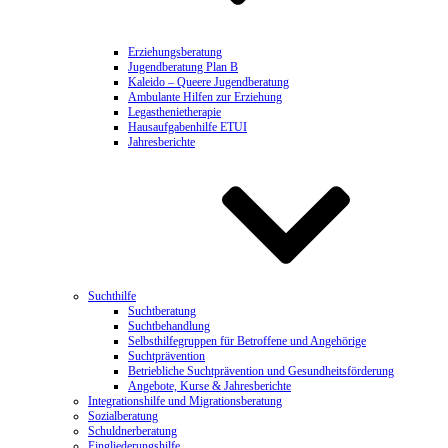
Erziehungsberatung
Jugendberatung Plan B
Kaleido – Queere Jugendberatung
Ambulante Hilfen zur Erziehung
Legasthenietherapie
Hausaufgabenhilfe ETUI
Jahresberichte
Suchthilfe
Suchtberatung
Suchtbehandlung
Selbsthilfegruppen für Betroffene und Angehörige
Suchtprävention
Betriebliche Suchtprävention und Gesundheitsförderung
Angebote, Kurse & Jahresberichte
Integrationshilfe und Migrationsberatung
Sozialberatung
Schuldnerberatung
Eingliederungshilfe