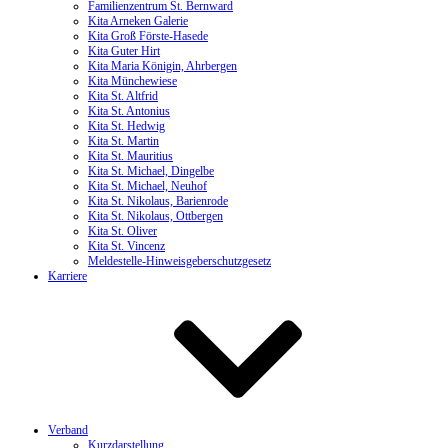
Familienzentrum St. Bernward
Kita Arneken Galerie
Kita Groß Förste-Hasede
Kita Guter Hirt
Kita Maria Königin, Ahrbergen
Kita Münchewiese
Kita St. Altfrid
Kita St. Antonius
Kita St. Hedwig
Kita St. Martin
Kita St. Mauritius
Kita St. Michael, Dingelbe
Kita St. Michael, Neuhof
Kita St. Nikolaus, Barienrode
Kita St. Nikolaus, Ottbergen
Kita St. Oliver
Kita St. Vincenz
Meldestelle-Hinweisgeberschutzgesetz
Karriere
Verband
Kurzdarstellung