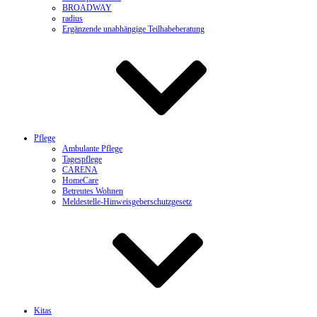
BROADWAY
radius
Ergänzende unabhängige Teilhabeberatung
Pflege
Ambulante Pflege
Tagespflege
CARENA
HomeCare
Betreutes Wohnen
Meldestelle-Hinweisgeberschutzgesetz
Kitas