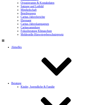
Organigramm & Kontaktdaten
Satzung und Leitbild
Mitgliedschaft
Beteiligungen
Caritas-Jahresberichte
Ehrenamt
Caritas-Jahreskampagnen
Caritassammlung
Fokusberatung Klimaschutz
Meldestelle-Hinweisgeberschutzgesetz
Aktuelles
Beratung
Kinder, Jugendliche & Familie