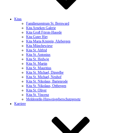
Kitas
Familienzentrum St. Bernward
Kita Arneken Galerie
Kita Groß Förste-Hasede
Kita Guter Hirt
Kita Maria Königin, Ahrbergen
Kita Münchewiese
Kita St. Altfrid
Kita St. Antonius
Kita St. Hedwig
Kita St. Martin
Kita St. Mauritius
Kita St. Michael, Dingelbe
Kita St. Michael, Neuhof
Kita St. Nikolaus, Barienrode
Kita St. Nikolaus, Ottbergen
Kita St. Oliver
Kita St. Vincenz
Meldestelle-Hinweisgeberschutzgesetz
Karriere