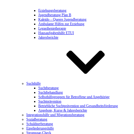
Erziehungsberatung
Jugendberatung Plan B
Kaleido – Queere Jugendberatung
Ambulante Hilfen zur Erziehung
Legasthenietherapie
Hausaufgabenhilfe ETUI
Jahresberichte
Suchthilfe
Suchtberatung
Suchtbehandlung
Selbsthilfegruppen für Betroffene und Angehörige
Suchtprävention
Betriebliche Suchtprävention und Gesundheitsförderung
Angebote, Kurse & Jahresberichte
Integrationshilfe und Migrationsberatung
Sozialberatung
Schuldnerberatung
Eingliederungshilfe
Stromspar-Check