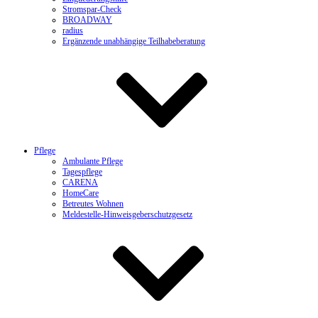
Stromspar-Check
BROADWAY
radius
Ergänzende unabhängige Teilhabeberatung
Pflege
Ambulante Pflege
Tagespflege
CARENA
HomeCare
Betreutes Wohnen
Meldestelle-Hinweisgeberschutzgesetz