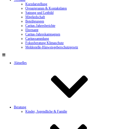
Kurzdarstellung
Organigramm & Kontaktdaten
Satzung und Leitbild
Mitgliedschaft
Beteiligungen
Caritas-Jahresberichte
Ehrenamt
Caritas-Jahreskampagnen
Caritassammlung
Fokusberatung Klimaschutz
Meldestelle-Hinweisgeberschutzgesetz
Aktuelles
Beratung
Kinder, Jugendliche & Familie