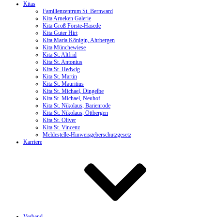
Kitas
Familienzentrum St. Bernward
Kita Arneken Galerie
Kita Groß Förste-Hasede
Kita Guter Hirt
Kita Maria Königin, Ahrbergen
Kita Münchewiese
Kita St. Altfrid
Kita St. Antonius
Kita St. Hedwig
Kita St. Martin
Kita St. Mauritius
Kita St. Michael, Dingelbe
Kita St. Michael, Neuhof
Kita St. Nikolaus, Barienrode
Kita St. Nikolaus, Ottbergen
Kita St. Oliver
Kita St. Vincenz
Meldestelle-Hinweisgeberschutzgesetz
Karriere
Verband