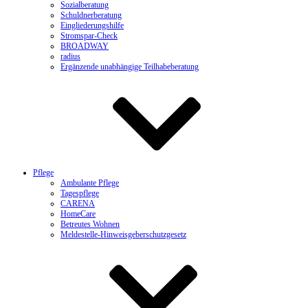
Sozialberatung
Schuldnerberatung
Eingliederungshilfe
Stromspar-Check
BROADWAY
radius
Ergänzende unabhängige Teilhabeberatung
Pflege
Ambulante Pflege
Tagespflege
CARENA
HomeCare
Betreutes Wohnen
Meldestelle-Hinweisgeberschutzgesetz