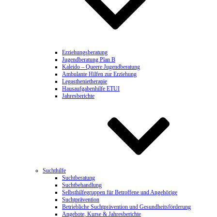
Erziehungsberatung
Jugendberatung Plan B
Kaleido – Queere Jugendberatung
Ambulante Hilfen zur Erziehung
Legasthenietherapie
Hausaufgabenhilfe ETUI
Jahresberichte
Suchthilfe
Suchtberatung
Suchtbehandlung
Selbsthilfegruppen für Betroffene und Angehörige
Suchtprävention
Betriebliche Suchtprävention und Gesundheitsförderung
Angebote, Kurse & Jahresberichte