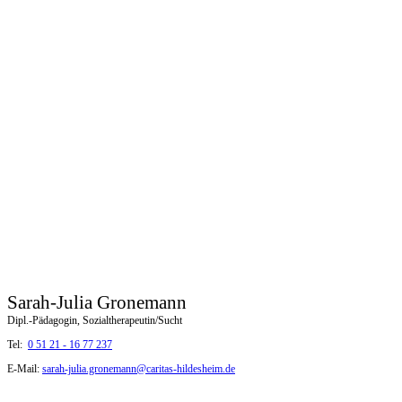
Sarah-Julia Gronemann
Dipl.-Pädagogin, Sozialtherapeutin/Sucht
Tel:
0 51 21 - 16 77 237
E-Mail:
sarah-julia.gronemann@caritas-hildesheim.de