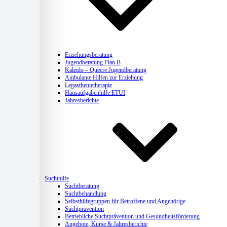
Erziehungsberatung
Jugendberatung Plan B
Kaleido – Queere Jugendberatung
Ambulante Hilfen zur Erziehung
Legasthenietherapie
Hausaufgabenhilfe ETUI
Jahresberichte
Suchthilfe
Suchtberatung
Suchtbehandlung
Selbsthilfegruppen für Betroffene und Angehörige
Suchtprävention
Betriebliche Suchtprävention und Gesundheitsförderung
Angebote, Kurse & Jahresberichte