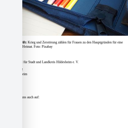
Bildunterschrift:
Krieg und Zerstörung zählen für Frauen zu den Hauptgründen für eine
Flucht aus der Heimat. Foto: Pixabay
Caritasverband für Stadt und Landkreis Hildesheim e. V.
Pfaffenstieg 12
31134 Hildesheim
Telefon:
+49 51 21 – 16 770
E-Mail:
zentrale@caritas-hildesheim.de
Besuchen Sie uns auch auf:
Kontakt und Anfahrt »
Presse »
Impressum »