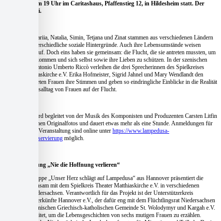
September, um 19 Uhr im Caritashaus, Pfaffenstieg 12, in Hildesheim statt. Der
Eintritt ist frei.
Farkhunda, Mariia, Natalia, Simin, Tetjana und Zinat stammen aus verschiedenen Ländern
und haben unterschiedliche soziale Hintergründe. Auch ihre Lebensumstände weisen
Unterschiede auf. Doch eins haben sie gemeinsam: die Flucht, die sie antreten mussten, um
Gewalt zu entkommen und sich selbst sowie ihre Lieben zu schützen. In der szenischen
Lesung von Antonio Umberto Riccò verleihen die drei Sprecherinnen des Spielkreises
Theater Matthiaskirche e.V. Erika Hofmeister, Sigrid Jahnel und Mary Wendlandt den
sechs geflüchteten Frauen ihre Stimmen und geben so eindringliche Einblicke in die Realität
und den Lebensalltag von Frauen auf der Flucht.
Die Lesung wird begleitet von der Musik des Komponisten und Produzenten Carsten Litfin
sowie zahlreichen Originalfotos und dauert etwas mehr als eine Stunde. Anmeldungen für
die kostenlose Veranstaltung sind online unter
https://www.lampedusa-
hannover.de/reservierung
möglich.
Über die Lesung „Nie die Hoffnung verlieren“
Die Projektgruppe „Unser Herz schlägt auf Lampedusa“ aus Hannover präsentiert die
Lesung gemeinsam mit dem Spielkreis Theater Matthiaskirche e.V. in verschiedenen
Städten in Niedersachsen. Verantwortlich für das Projekt ist der Unterstützerkreis
Flüchtlingsunterkünfte Hannover e.V., der dafür eng mit dem Flüchtlingsrat Niedersachsen
e.V., der Ukrainischen Griechisch-katholischen Gemeinde St. Wolodymyr und Kargah e.V.
zusammenarbeitet, um die Lebensgeschichten von sechs mutigen Frauen zu erzählen.