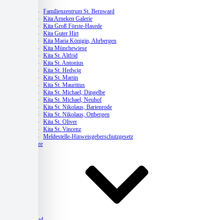
Kitas
Familienzentrum St. Bernward
Kita Arneken Galerie
Kita Groß Förste-Hasede
Kita Guter Hirt
Kita Maria Königin, Ahrbergen
Kita Münchewiese
Kita St. Altfrid
Kita St. Antonius
Kita St. Hedwig
Kita St. Martin
Kita St. Mauritius
Kita St. Michael, Dingelbe
Kita St. Michael, Neuhof
Kita St. Nikolaus, Barienrode
Kita St. Nikolaus, Ottbergen
Kita St. Oliver
Kita St. Vincenz
Meldestelle-Hinweisgeberschutzgesetz
Karriere
Verband