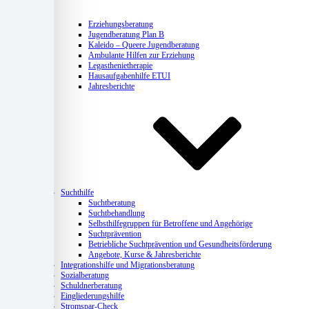
Erziehungsberatung
Jugendberatung Plan B
Kaleido – Queere Jugendberatung
Ambulante Hilfen zur Erziehung
Legasthenietherapie
Hausaufgabenhilfe ETUI
Jahresberichte
Suchthilfe
Suchtberatung
Suchtbehandlung
Selbsthilfegruppen für Betroffene und Angehörige
Suchtprävention
Betriebliche Suchtprävention und Gesundheitsförderung
Angebote, Kurse & Jahresberichte
Integrationshilfe und Migrationsberatung
Sozialberatung
Schuldnerberatung
Eingliederungshilfe
Stromspar-Check