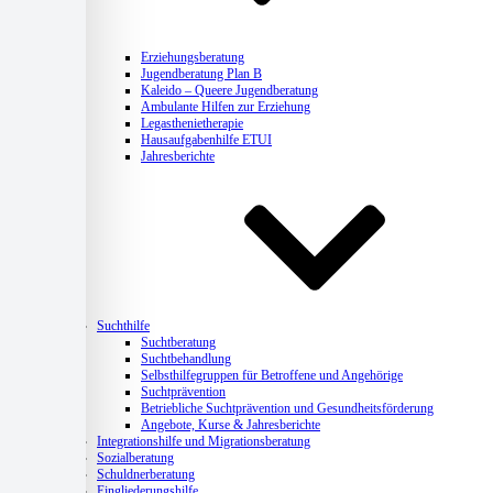
Erziehungsberatung
Jugendberatung Plan B
Kaleido – Queere Jugendberatung
Ambulante Hilfen zur Erziehung
Legasthenietherapie
Hausaufgabenhilfe ETUI
Jahresberichte
Suchthilfe
Suchtberatung
Suchtbehandlung
Selbsthilfegruppen für Betroffene und Angehörige
Suchtprävention
Betriebliche Suchtprävention und Gesundheitsförderung
Angebote, Kurse & Jahresberichte
Integrationshilfe und Migrationsberatung
Sozialberatung
Schuldnerberatung
Eingliederungshilfe