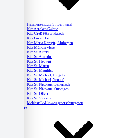
Kitas
Familienzentrum St. Bernward
Kita Arneken Galerie
Kita Groß Förste-Hasede
Kita Guter Hirt
Kita Maria Königin, Ahrbergen
Kita Münchewiese
Kita St. Altfrid
Kita St. Antonius
Kita St. Hedwig
Kita St. Martin
Kita St. Mauritius
Kita St. Michael, Dingelbe
Kita St. Michael, Neuhof
Kita St. Nikolaus, Barienrode
Kita St. Nikolaus, Ottbergen
Kita St. Oliver
Kita St. Vincenz
Meldestelle-Hinweisgeberschutzgesetz
Karriere