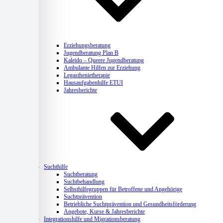
Erziehungsberatung
Jugendberatung Plan B
Kaleido – Queere Jugendberatung
Ambulante Hilfen zur Erziehung
Legasthenietherapie
Hausaufgabenhilfe ETUI
Jahresberichte
Suchthilfe
Suchtberatung
Suchtbehandlung
Selbsthilfegruppen für Betroffene und Angehörige
Suchtprävention
Betriebliche Suchtprävention und Gesundheitsförderung
Angebote, Kurse & Jahresberichte
Integrationshilfe und Migrationsberatung