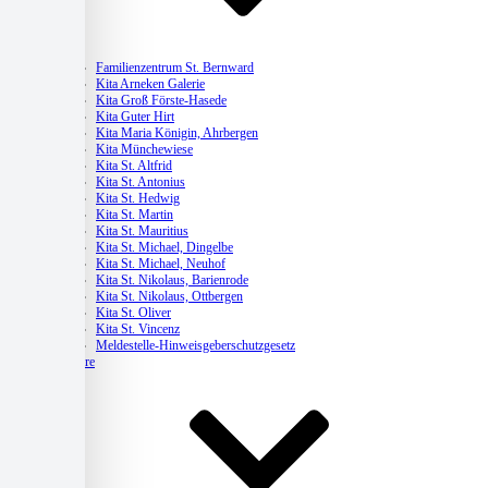
Kitas
Familienzentrum St. Bernward
Kita Arneken Galerie
Kita Groß Förste-Hasede
Kita Guter Hirt
Kita Maria Königin, Ahrbergen
Kita Münchewiese
Kita St. Altfrid
Kita St. Antonius
Kita St. Hedwig
Kita St. Martin
Kita St. Mauritius
Kita St. Michael, Dingelbe
Kita St. Michael, Neuhof
Kita St. Nikolaus, Barienrode
Kita St. Nikolaus, Ottbergen
Kita St. Oliver
Kita St. Vincenz
Meldestelle-Hinweisgeberschutzgesetz
Karriere