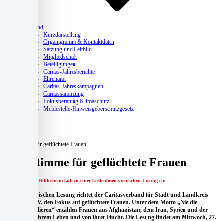
Verband
Kurzdarstellung
Organigramm & Kontaktdaten
Satzung und Leitbild
Mitgliedschaft
Beteiligungen
Caritas-Jahresberichte
Ehrenamt
Caritas-Jahreskampagnen
Caritassammlung
Fokusberatung Klimaschutz
Meldestelle-Hinweisgeberschutzgesetz
Aktuelles
Home
Aktuelles
Eine Stimme für geflüchtete Frauen
Eine Stimme für geflüchtete Frauen
Caritasverband Hildesheim lädt zu einer kostenlosen szenischen Lesung ein
Mit einer szenischen Lesung richtet der Caritasverband für Stadt und Landkreis
Hildesheim e.V. den Fokus auf geflüchtete Frauen. Unter dem Motto „Nie die
Hoffnung verlieren“ erzählen Frauen aus Afghanistan, dem Iran, Syrien und der
Ukraine aus ihrem Leben und von ihrer Flucht. Die Lesung findet am Mittwoch, 27.