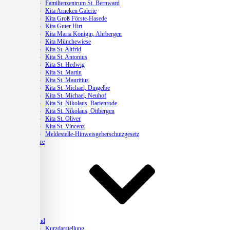
Familienzentrum St. Bernward
Kita Arneken Galerie
Kita Groß Förste-Hasede
Kita Guter Hirt
Kita Maria Königin, Ahrbergen
Kita Münchewiese
Kita St. Altfrid
Kita St. Antonius
Kita St. Hedwig
Kita St. Martin
Kita St. Mauritius
Kita St. Michael, Dingelbe
Kita St. Michael, Neuhof
Kita St. Nikolaus, Barienrode
Kita St. Nikolaus, Ottbergen
Kita St. Oliver
Kita St. Vincenz
Meldestelle-Hinweisgeberschutzgesetz
Karriere
Verband
Kurzdarstellung