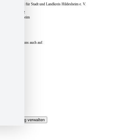
Caritasverband für Stadt und Landkreis Hildesheim e. V.
Pfaffenstieg 12
31134 Hildesheim
Telefon:
+49 51 21 – 16 770
E-Mail:
zentrale@caritas-hildesheim.de
Besuchen Sie uns auch auf:
Kontakt und Anfahrt »
Presse »
Impressum »
Datenschutz »
Datenschutzeinstellungen »
Login »
Sitemap »
Einwilligung verwalten