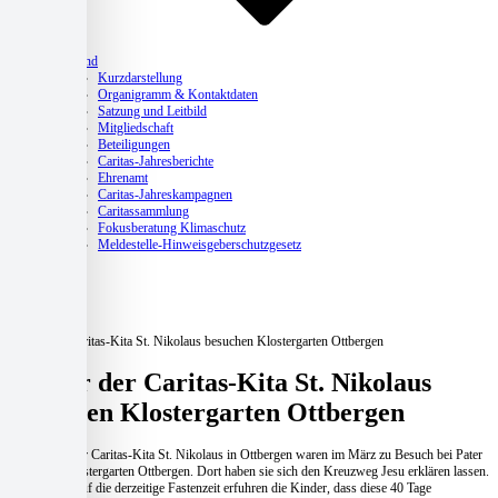
Verband
Kurzdarstellung
Organigramm & Kontaktdaten
Satzung und Leitbild
Mitgliedschaft
Beteiligungen
Caritas-Jahresberichte
Ehrenamt
Caritas-Jahreskampagnen
Caritassammlung
Fokusberatung Klimaschutz
Meldestelle-Hinweisgeberschutzgesetz
Aktuelles
Home
Aktuelles
Kitas
Kinder der Caritas-Kita St. Nikolaus besuchen Klostergarten Ottbergen
Kinder der Caritas-Kita St. Nikolaus
besuchen Klostergarten Ottbergen
Die Kinder der Caritas-Kita St. Nikolaus in Ottbergen waren im März zu Besuch bei Pater
Simon im Klostergarten Ottbergen. Dort haben sie sich den Kreuzweg Jesu erklären lassen.
Im Hinblick auf die derzeitige Fastenzeit erfuhren die Kinder, dass diese 40 Tage