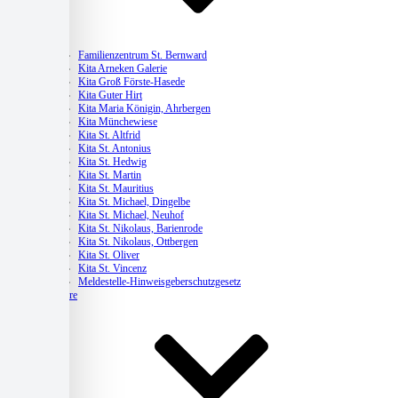
Kitas
Familienzentrum St. Bernward
Kita Arneken Galerie
Kita Groß Förste-Hasede
Kita Guter Hirt
Kita Maria Königin, Ahrbergen
Kita Münchewiese
Kita St. Altfrid
Kita St. Antonius
Kita St. Hedwig
Kita St. Martin
Kita St. Mauritius
Kita St. Michael, Dingelbe
Kita St. Michael, Neuhof
Kita St. Nikolaus, Barienrode
Kita St. Nikolaus, Ottbergen
Kita St. Oliver
Kita St. Vincenz
Meldestelle-Hinweisgeberschutzgesetz
Karriere