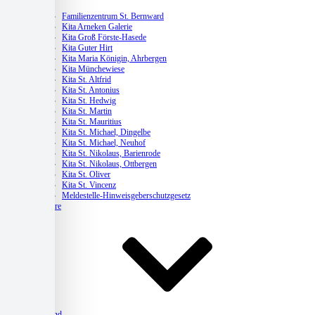
Kitas
Familienzentrum St. Bernward
Kita Arneken Galerie
Kita Groß Förste-Hasede
Kita Guter Hirt
Kita Maria Königin, Ahrbergen
Kita Münchewiese
Kita St. Altfrid
Kita St. Antonius
Kita St. Hedwig
Kita St. Martin
Kita St. Mauritius
Kita St. Michael, Dingelbe
Kita St. Michael, Neuhof
Kita St. Nikolaus, Barienrode
Kita St. Nikolaus, Ottbergen
Kita St. Oliver
Kita St. Vincenz
Meldestelle-Hinweisgeberschutzgesetz
Karriere
Verband