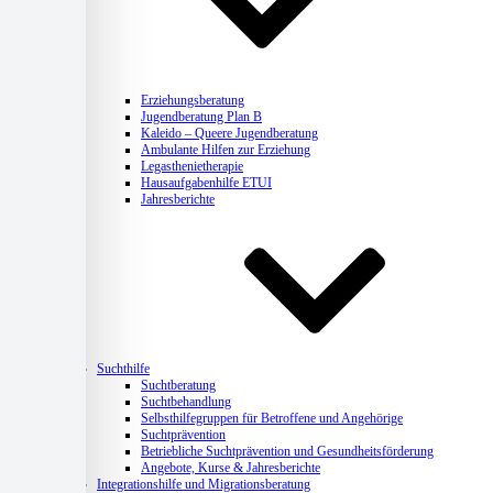
Erziehungsberatung
Jugendberatung Plan B
Kaleido – Queere Jugendberatung
Ambulante Hilfen zur Erziehung
Legasthenietherapie
Hausaufgabenhilfe ETUI
Jahresberichte
Suchthilfe
Suchtberatung
Suchtbehandlung
Selbsthilfegruppen für Betroffene und Angehörige
Suchtprävention
Betriebliche Suchtprävention und Gesundheitsförderung
Angebote, Kurse & Jahresberichte
Integrationshilfe und Migrationsberatung