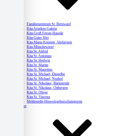
Kitas
Familienzentrum St. Bernward
Kita Arneken Galerie
Kita Groß Förste-Hasede
Kita Guter Hirt
Kita Maria Königin, Ahrbergen
Kita Münchewiese
Kita St. Altfrid
Kita St. Antonius
Kita St. Hedwig
Kita St. Martin
Kita St. Mauritius
Kita St. Michael, Dingelbe
Kita St. Michael, Neuhof
Kita St. Nikolaus, Barienrode
Kita St. Nikolaus, Ottbergen
Kita St. Oliver
Kita St. Vincenz
Meldestelle-Hinweisgeberschutzgesetz
Karriere