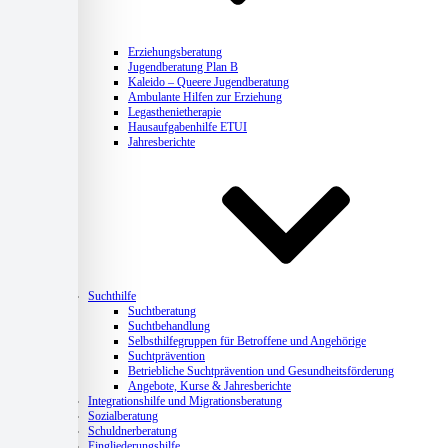
Erziehungsberatung
Jugendberatung Plan B
Kaleido – Queere Jugendberatung
Ambulante Hilfen zur Erziehung
Legasthenietherapie
Hausaufgabenhilfe ETUI
Jahresberichte
Suchthilfe
Suchtberatung
Suchtbehandlung
Selbsthilfegruppen für Betroffene und Angehörige
Suchtprävention
Betriebliche Suchtprävention und Gesundheitsförderung
Angebote, Kurse & Jahresberichte
Integrationshilfe und Migrationsberatung
Sozialberatung
Schuldnerberatung
Eingliederungshilfe