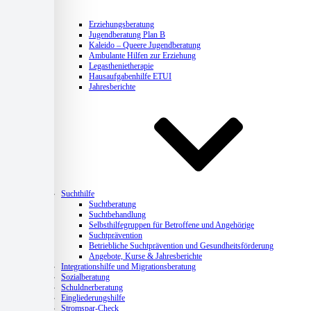
Erziehungsberatung
Jugendberatung Plan B
Kaleido – Queere Jugendberatung
Ambulante Hilfen zur Erziehung
Legasthenietherapie
Hausaufgabenhilfe ETUI
Jahresberichte
Suchthilfe
Suchtberatung
Suchtbehandlung
Selbsthilfegruppen für Betroffene und Angehörige
Suchtprävention
Betriebliche Suchtprävention und Gesundheitsförderung
Angebote, Kurse & Jahresberichte
Integrationshilfe und Migrationsberatung
Sozialberatung
Schuldnerberatung
Eingliederungshilfe
Stromspar-Check