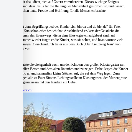
umfassende Zeit dazu dient, sich auf Ostern vorzubereiten. Dieses wichtige Ereignis
erinnert uns daran, dass Jesus für die Rettung der Menschheit gestorben ist, und danach,
wie er versprochen hatte, Freude und Hoffnung für alle Menschen brachte.
Los ging es mit dem Begrüßungslied der Kinder „Ich bin da und du bist da“ für Pater
Simon, der die Kita schon öfter besucht hat. Anschließend erklärte der Geistliche die
einzelnen Stationen des Kreuzwegs, die in dem Klostergarten aufgebaut sind, auf
Kinderebene. Immer wieder fragte er die Kinder, was sie sehen, und beantwortete viele
ihrer Warum-Fragen. Zwischendurch las er aus dem Buch „Der Kreuzweg Jesu“ von
Reinhard Abeln vor.
Pater Simon nutzte die Gelegenheit auch, um den Kindern den großen Klostergarten mit
seinen prachtvollen Beeten und dem alten Baumbestand zu zeigen. Dabei legten die Kinder
auch selbst Hand an und sammelten kleine Stöcker auf, die auf dem Weg lagen. Zum
Abschluss gingen alle zu Pater Simons Lieblingsstelle im Klostergarten, der Mariengrotte.
Hier sprach er gemeinsam mit den Kindern ein Gebet.
Zur Beitragsübersicht