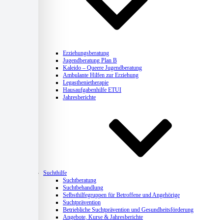
Erziehungsberatung
Jugendberatung Plan B
Kaleido – Queere Jugendberatung
Ambulante Hilfen zur Erziehung
Legasthenietherapie
Hausaufgabenhilfe ETUI
Jahresberichte
Suchthilfe
Suchtberatung
Suchtbehandlung
Selbsthilfegruppen für Betroffene und Angehörige
Suchtprävention
Betriebliche Suchtprävention und Gesundheitsförderung
Angebote, Kurse & Jahresberichte