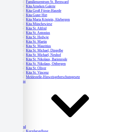
Familienzentrum St. Bernward
Kita Arneken Galerie
Kita Groß Förste-Hasede
Kita Guter Hirt
Kita Maria Königin, Ahrbergen
Kita Münchewiese
Kita St. Altfrid
Kita St. Antonius
Kita St. Hedwig
Kita St. Martin
Kita St. Mauritius
Kita St. Michael, Dingelbe
Kita St. Michael, Neuhof
Kita St. Nikolaus, Barienrode
Kita St. Nikolaus, Ottbergen
Kita St. Oliver
Kita St. Vincenz
Meldestelle-Hinweisgeberschutzgesetz
Karriere
Verband
Kurzdarstellung