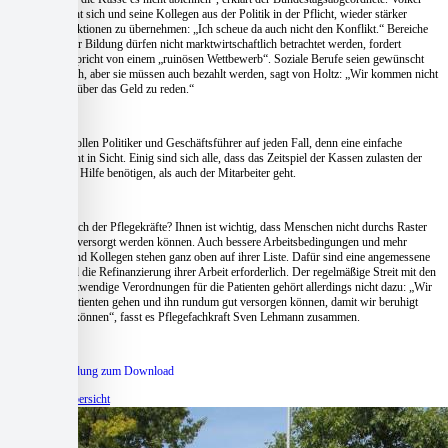
Senftleben sieht sich und seine Kollegen aus der Politik in der Pflicht, wieder stärker
Steuerungsfunktionen zu übernehmen: „Ich scheue da auch nicht den Konflikt.“ Bereiche
wie Pflege oder Bildung dürfen nicht marktwirtschaftlich betrachtet werden, fordert
Leopold und spricht von einem „ruinösen Wettbewerb“. Soziale Berufe seien gewünscht
und erforderlich, aber sie müssen auch bezahlt werden, sagt von Holtz: „Wir kommen nicht
darum herum, über das Geld zu reden.“
Weiterreden wollen Politiker und Geschäftsführer auf jeden Fall, denn eine einfache
Lösung ist nicht in Sicht. Einig sind sich alle, dass das Zeitspiel der Kassen zulasten der
Menschen, die Hilfe benötigen, als auch der Mitarbeiter geht.
Und der Wunsch der Pflegekräfte? Ihnen ist wichtig, dass Menschen nicht durchs Raster
fallen und alle versorgt werden können. Auch bessere Arbeitsbedingungen und mehr
Kolleginnen und Kollegen stehen ganz oben auf ihrer Liste. Dafür sind eine angemessene
Bezahlung und die Refinanzierung ihrer Arbeit erforderlich. Der regelmäßige Streit mit den
Kassen um notwendige Verordnungen für die Patienten gehört allerdings nicht dazu: „Wir
wollen zum Patienten gehen und ihn rundum gut versorgen können, damit wir beruhigt
wieder gehen können“, fasst es Pflegefachkraft Sven Lehmann zusammen.
Pressemeldung zum Download
Zur Beitragsübersicht