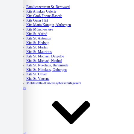
Kitas
Familienzentrum St. Bernward
Kita Arneken Galerie
Kita Groß Förste-Hasede
Kita Guter Hirt
Kita Maria Königin, Ahrbergen
Kita Münchewiese
Kita St. Altfrid
Kita St. Antonius
Kita St. Hedwig
Kita St. Martin
Kita St. Mauritius
Kita St. Michael, Dingelbe
Kita St. Michael, Neuhof
Kita St. Nikolaus, Barienrode
Kita St. Nikolaus, Ottbergen
Kita St. Oliver
Kita St. Vincenz
Meldestelle-Hinweisgeberschutzgesetz
Karriere
Verband