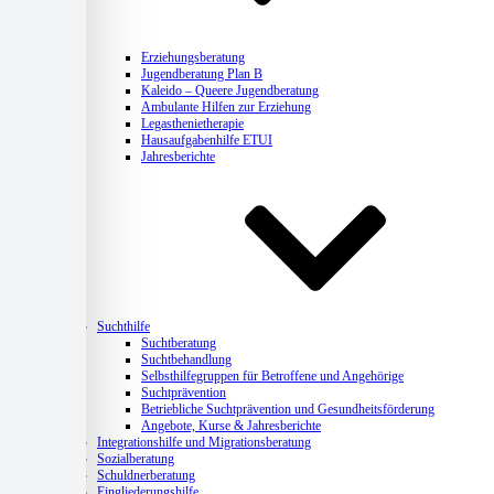
Erziehungsberatung
Jugendberatung Plan B
Kaleido – Queere Jugendberatung
Ambulante Hilfen zur Erziehung
Legasthenietherapie
Hausaufgabenhilfe ETUI
Jahresberichte
Suchthilfe
Suchtberatung
Suchtbehandlung
Selbsthilfegruppen für Betroffene und Angehörige
Suchtprävention
Betriebliche Suchtprävention und Gesundheitsförderung
Angebote, Kurse & Jahresberichte
Integrationshilfe und Migrationsberatung
Sozialberatung
Schuldnerberatung
Eingliederungshilfe