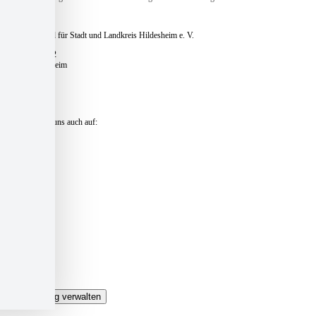
Caritasverband für Stadt und Landkreis Hildesheim e. V.
Pfaffenstieg 12
31134 Hildesheim
Telefon:
+49 51 21 – 16 770
E-Mail:
zentrale@caritas-hildesheim.de
Besuchen Sie uns auch auf:
Kontakt und Anfahrt »
Presse »
Impressum »
Datenschutz »
Datenschutzeinstellungen »
Login »
Sitemap »
Einwilligung verwalten