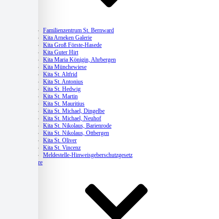
Kitas
Familienzentrum St. Bernward
Kita Arneken Galerie
Kita Groß Förste-Hasede
Kita Guter Hirt
Kita Maria Königin, Ahrbergen
Kita Münchewiese
Kita St. Altfrid
Kita St. Antonius
Kita St. Hedwig
Kita St. Martin
Kita St. Mauritius
Kita St. Michael, Dingelbe
Kita St. Michael, Neuhof
Kita St. Nikolaus, Barienrode
Kita St. Nikolaus, Ottbergen
Kita St. Oliver
Kita St. Vincenz
Meldestelle-Hinweisgeberschutzgesetz
Karriere