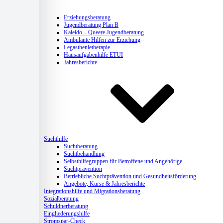
Erziehungsberatung
Jugendberatung Plan B
Kaleido – Queere Jugendberatung
Ambulante Hilfen zur Erziehung
Legasthenietherapie
Hausaufgabenhilfe ETUI
Jahresberichte
Suchthilfe
Suchtberatung
Suchtbehandlung
Selbsthilfegruppen für Betroffene und Angehörige
Suchtprävention
Betriebliche Suchtprävention und Gesundheitsförderung
Angebote, Kurse & Jahresberichte
Integrationshilfe und Migrationsberatung
Sozialberatung
Schuldnerberatung
Eingliederungshilfe
Stromspar-Check