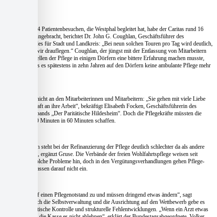
Anfang.“
Die Tour mit 14 Patientenbesuchen, die Westphal begleitet hat, habe der Caritas rund 16
Euro Verlust eingebracht, berichtet Dr. John G. Coughlan, Geschäftsführer des
Caritasverbandes für Stadt und Landkreis: „Bei neun solchen Touren pro Tag wird deutlich,
wie viel Geld wir drauflegen.“ Coughlan, der jüngst mit der Entlassung von Mitarbeitern
und dem Einstellen der Pflege in einigen Dörfern eine bittere Erfahrung machen musste,
befürchtet, dass es spätestens in zehn Jahren auf den Dörfern keine ambulante Pflege mehr
geben werde.
Dabei liegt es nicht an den Mitarbeiterinnen und Mitarbeitern: „Sie gehen mit viele Liebe
und Leidenschaft an ihre Arbeit“, bekräftigt Elisabeth Focken, Geschäftsführerin des
Wohlfahrtsverbands „Der Paritätische Hildesheim“. Doch die Pflegekräfte müssten die
Arbeit von 100 Minuten in 60 Minuten schaffen.
„Niedersachsen steht bei der Refinanzierung der Pflege deutlich schlechter da als andere
Bundesländer“, ergänzt Gruse. Die Verbände der freien Wohlfahrtspflege weisen seit
längeren auf solche Probleme hin, doch in den Vergütungsverhandlungen gehen Pflege-
und Krankenkassen darauf nicht ein.
„Wir laufen auf einen Pflegenotstand zu und müssen dringend etwas ändern“, sagt
Westphal. Durch die Selbstverwaltung und die Ausrichtung auf den Wettbewerb gebe es
keine demokratische Kontrolle und strukturelle Fehlentwicklungen. „Wenn ein Arzt etwas
verordnet, darf die Kasse es nicht ablehnen“, erklärt der Bundestagsabgeordnete. Volker