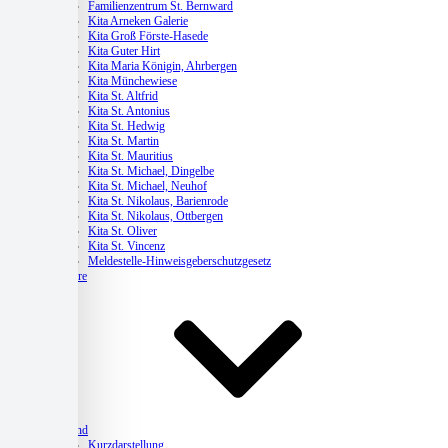
Familienzentrum St. Bernward
Kita Arneken Galerie
Kita Groß Förste-Hasede
Kita Guter Hirt
Kita Maria Königin, Ahrbergen
Kita Münchewiese
Kita St. Altfrid
Kita St. Antonius
Kita St. Hedwig
Kita St. Martin
Kita St. Mauritius
Kita St. Michael, Dingelbe
Kita St. Michael, Neuhof
Kita St. Nikolaus, Barienrode
Kita St. Nikolaus, Ottbergen
Kita St. Oliver
Kita St. Vincenz
Meldestelle-Hinweisgeberschutzgesetz
Karriere
Verband
Kurzdarstellung