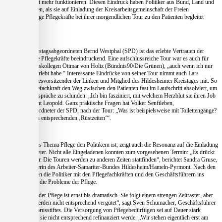
überhaupt nicht mehr funktionieren. Diesen Eindruck haben Politiker aus Bund, Land und
Kreis gewonnen, als sie auf Einladung der Kreisarbeitsgemeinschaft der Freien
Wohlfahrtspflege Pflegekräfte bei ihrer morgendlichen Tour zu den Patienten begleitet
haben.
Für den Bundestagsabgeordneten Bernd Westphal (SPD) ist das erlebte Vertrauen der
Patienten in die Pflegekräfte beeindruckend. Eine aufschlussreiche Tour war es auch für
den Bundestagskollegen Ottmar von Holtz (Bündnis90/Die Grünen), „auch wenn ich nur
‚Pflege light‘ erlebt habe.“ Interessante Eindrücke von seiner Tour nimmt auch Lars
Leopold, Landesvorsitzender der Linken und Mitglied des Hildesheimer Kreistages mit. So
habe die Pflegefachkraft den Weg zwischen den Patienten fast im Laufschritt absolviert, um
Zeit für die Gespräche zu schinden: „Ich bin fasziniert, mit welchem Herzblut sie ihren Job
machen“, betont Leopold. Ganz praktische Fragen hat Volker Senftleben,
Landtagsabgeordneter der SPD, nach der Tour: „Was ist beispielsweise mit Toilettengänge?
Hier fehlt es an entsprechenden ‚Rüstzeiten‘“.
Wie wichtig das Thema Pflege den Politikern ist, zeigt auch die Resonanz auf die Einladung
der Pflegeanbieter. Nicht alle Eingeladenen konnten zum vorgesehenen Termin: „Es drückt
sich aber keiner. Die Touren werden zu anderen Zeiten stattfinden“, berichtet Sandra Gruse,
Geschäftsführerin des Arbeiter-Samariter-Bundes Hildesheim/Hameln-Pyrmont. Nach den
Touren kommen die Politiker mit den Pflegefachkräften und den Geschäftsführern ins
Gespräch über die Probleme der Pflege.
„Die Situation der Pflege ist ernst bis dramatisch. Sie folgt einem strengen Zeitraster, aber
die Minuten werden nicht entsprechend vergütet“, sagt Sven Schumacher, Geschäftsführer
des Christophorusstiftes. Die Versorgung von Pflegebedürftigen sei auf Dauer stark
gefährdet, weil sie nicht entsprechend refinanziert werde. „Wir stehen eigentlich erst am