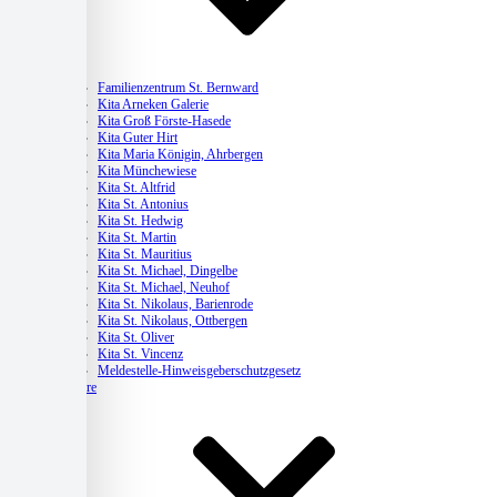
Kitas
Familienzentrum St. Bernward
Kita Arneken Galerie
Kita Groß Förste-Hasede
Kita Guter Hirt
Kita Maria Königin, Ahrbergen
Kita Münchewiese
Kita St. Altfrid
Kita St. Antonius
Kita St. Hedwig
Kita St. Martin
Kita St. Mauritius
Kita St. Michael, Dingelbe
Kita St. Michael, Neuhof
Kita St. Nikolaus, Barienrode
Kita St. Nikolaus, Ottbergen
Kita St. Oliver
Kita St. Vincenz
Meldestelle-Hinweisgeberschutzgesetz
Karriere