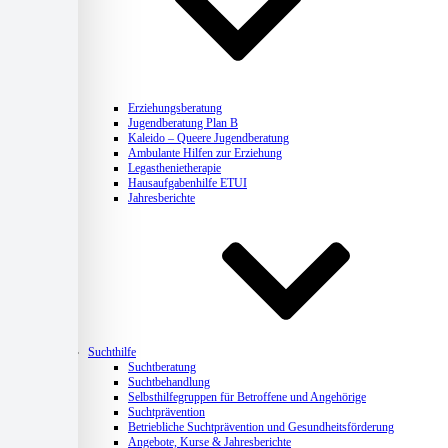
Erziehungsberatung
Jugendberatung Plan B
Kaleido – Queere Jugendberatung
Ambulante Hilfen zur Erziehung
Legasthenietherapie
Hausaufgabenhilfe ETUI
Jahresberichte
Suchthilfe
Suchtberatung
Suchtbehandlung
Selbsthilfegruppen für Betroffene und Angehörige
Suchtprävention
Betriebliche Suchtprävention und Gesundheitsförderung
Angebote, Kurse & Jahresberichte