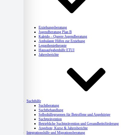
Erziehungsberatung
Jugendberatung Plan B
Kaleido – Queere Jugendberatung
Ambulante Hilfen zur Erziehung
Legasthenietherapie
Hausaufgabenhilfe ETUI
Jahresberichte
Suchthilfe
Suchtberatung
Suchtbehandlung
Selbsthilfegruppen für Betroffene und Angehörige
Suchtprävention
Betriebliche Suchtprävention und Gesundheitsförderung
Angebote, Kurse & Jahresberichte
Integrationshilfe und Migrationsberatung