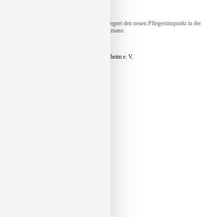
Bildunterschrift:
Dechant Harald Volkwein segnet den neuen Pflegestützpunkt in der
Rathausstraße 19 in Giesen. Foto: Caritas/Pohlmann
Caritasverband für Stadt und Landkreis Hildesheim e. V.
Pfaffenstieg 12
31134 Hildesheim
Telefon:
+49 51 21 – 16 770
E-Mail:
zentrale@caritas-hildesheim.de
Besuchen Sie uns auch auf:
Kontakt und Anfahrt »
Presse »
Impressum »
Datenschutz »
Datenschutzeinstellungen »
Login »
Sitemap »