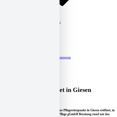
Verband
Kurzdarstellung
Organigramm & Kontaktdaten
Satzung und Leitbild
Mitgliedschaft
Beteiligungen
Caritas-Jahresberichte
Ehrenamt
Caritas-Jahreskampagnen
Caritassammlung
Fokusberatung Klimaschutz
Meldestelle-Hinweisgeberschutzgesetz
Aktuelles
Home
Aktuelles
Pflege
Pflegestützpunkt öffnet in Giesen
Pflegestützpunkt öffnet in Giesen
„Sie benötigen eine individuelle Beratung“
Mit einer kleinen Feierstunde wurde der neue Pflegestützpunkt in Giesen eröffnet, in
dem die Caritas-St. Bernward Ambulante Pflege gGmbH Beratung rund um das