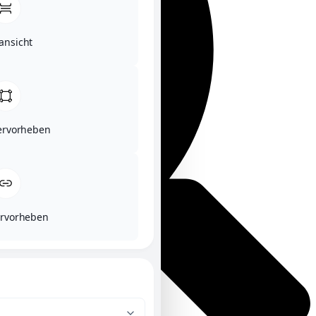
ansicht
hervorheben
ervorheben