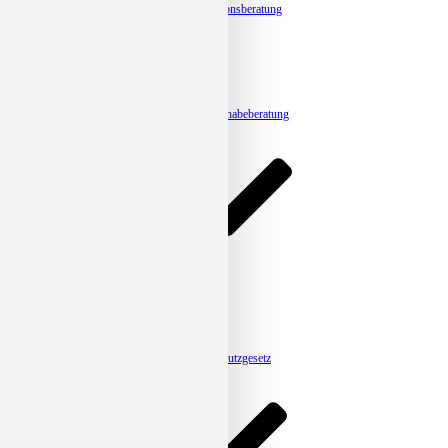
Integrationshilfe und Migrationsberatung
Sozialberatung
Schuldnerberatung
Eingliederungshilfe
Stromspar-Check
BROADWAY
radius
Ergänzende unabhängige Teilhabeberatung
Pflege
Ambulante Pflege
Tagespflege
CARENA
HomeCare
Betreutes Wohnen
Meldestelle-Hinweisgeberschutzgesetz