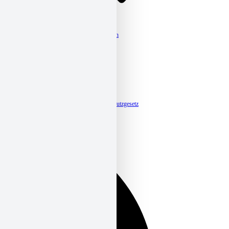
Verband
Kurzdarstellung
Organigramm & Kontaktdaten
Satzung und Leitbild
Mitgliedschaft
Beteiligungen
Caritas-Jahresberichte
Ehrenamt
Caritas-Jahreskampagnen
Caritassammlung
Fokusberatung Klimaschutz
Meldestelle-Hinweisgeberschutzgesetz