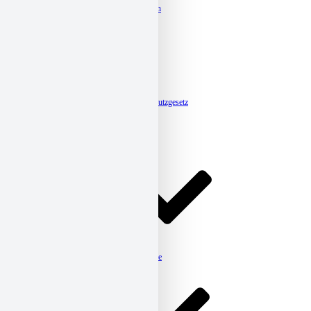
Organigramm & Kontaktdaten
Satzung und Leitbild
Mitgliedschaft
Beteiligungen
Caritas-Jahresberichte
Ehrenamt
Caritas-Jahreskampagnen
Caritassammlung
Fokusberatung Klimaschutz
Meldestelle-Hinweisgeberschutzgesetz
Aktuelles
Beratung
Kinder, Jugendliche & Familie