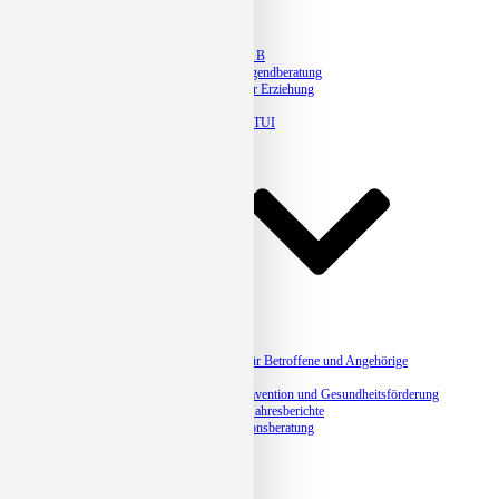
Erziehungsberatung
Jugendberatung Plan B
Kaleido – Queere Jugendberatung
Ambulante Hilfen zur Erziehung
Legasthenietherapie
Hausaufgabenhilfe ETUI
Jahresberichte
Suchthilfe
Suchtberatung
Suchtbehandlung
Selbsthilfegruppen für Betroffene und Angehörige
Suchtprävention
Betriebliche Suchtprävention und Gesundheitsförderung
Angebote, Kurse & Jahresberichte
Integrationshilfe und Migrationsberatung
Sozialberatung
Schuldnerberatung
Eingliederungshilfe
Stromspar-Check