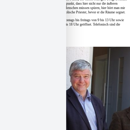
Harald Volkwein. Er wünsche dem Pflegestützpunkt, dass hier nicht nur die äußeren
Bedürfnisse befriedigt werden können. „Die Menschen müssen spüren, hier hört man mir
zu, hier zähle ich als Mensch“, erklärt der katholische Priester, bevor er die Räume segnet.
Der Pflegestützpunkt (Rathausstraße 19) ist montags bis freitags von 9 bis 13 Uhr sowie
zusätzlich dienstags und donnerstags von 15 bis 18 Uhr geöffnet. Telefonisch sind die
Mitarbeiterinnen zu erreichen
unter der Telefon:
0 51 21 / 779 00 09
Zur Beitragsübersicht