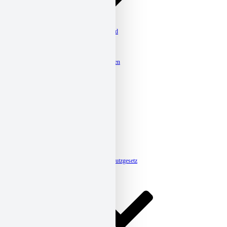
Kitas
Familienzentrum St. Bernward
Kita Arneken Galerie
Kita Groß Förste-Hasede
Kita Guter Hirt
Kita Maria Königin, Ahrbergen
Kita Münchewiese
Kita St. Altfrid
Kita St. Antonius
Kita St. Hedwig
Kita St. Martin
Kita St. Mauritius
Kita St. Michael, Dingelbe
Kita St. Michael, Neuhof
Kita St. Nikolaus, Barienrode
Kita St. Nikolaus, Ottbergen
Kita St. Oliver
Kita St. Vincenz
Meldestelle-Hinweisgeberschutzgesetz
Karriere