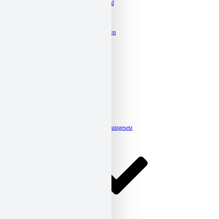
Familienzentrum St. Bernward
Kita Arneken Galerie
Kita Groß Förste-Hasede
Kita Guter Hirt
Kita Maria Königin, Ahrbergen
Kita Münchewiese
Kita St. Altfrid
Kita St. Antonius
Kita St. Hedwig
Kita St. Martin
Kita St. Mauritius
Kita St. Michael, Dingelbe
Kita St. Michael, Neuhof
Kita St. Nikolaus, Barienrode
Kita St. Nikolaus, Ottbergen
Kita St. Oliver
Kita St. Vincenz
Meldestelle-Hinweisgeberschutzgesetz
Karriere
Verband
Kurzdarstellung