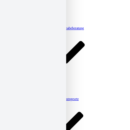
Sozialberatung
Schuldnerberatung
Eingliederungshilfe
Stromspar-Check
BROADWAY
radius
Ergänzende unabhängige Teilhabeberatung
Pflege
Ambulante Pflege
Tagespflege
CARENA
HomeCare
Betreutes Wohnen
Meldestelle-Hinweisgeberschutzgesetz