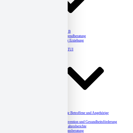
Erziehungsberatung
Jugendberatung Plan B
Kaleido – Queere Jugendberatung
Ambulante Hilfen zur Erziehung
Legasthenietherapie
Hausaufgabenhilfe ETUI
Jahresberichte
Suchthilfe
Suchtberatung
Suchtbehandlung
Selbsthilfegruppen für Betroffene und Angehörige
Suchtprävention
Betriebliche Suchtprävention und Gesundheitsförderung
Angebote, Kurse & Jahresberichte
Integrationshilfe und Migrationsberatung