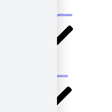
Stromspar-Check
BROADWAY
radius
Ergänzende unabhängige Teilhabeberatung
Pflege
Ambulante Pflege
Tagespflege
CARENA
HomeCare
Betreutes Wohnen
Meldestelle-Hinweisgeberschutzgesetz