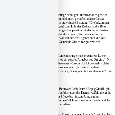
Thema Pflege anbietet.
Tausend Fragen tauchen auf, wenn Menschen Pflege benötigen. Informationen gebe es
natürlich vielerorts, aber damit ist den Menschen noch nicht geholfen, erklärt Caritas-
Vorstand Dr. John Coughlan: „Sie brauchen eine individuelle Beratung.“ Die bekommen
Betroffene und Angehörige nun im neuen Pflegestützpunkt in der Rathausstraße 19 in
Giesen. Entstanden ist der Pflegestützpunkt in enger Kooperation mit der benachbarten
Arztpraxis von Dr. Ingo Löffler, der auch die Idee dazu hatte: „Wir haben sie gerne
aufgegriffen“, betont Coughlan. Er ist erfreut, dass mit diesem Angebot auch die gute
Zusammenarbeit zwischen der Caritas und der Gemeinde Giesen fortgesetzt wird.
Von diesem neuen Beratungsangebot ist auch Gemeindebürgermeister Andreas Lücke
angetan: „Es ist für die Menschen wichtig, dass es ein solches Angebot vor Ort gibt.“ Mit
Blick auf Zeit- und Kostendruck im Gesundheitswesen wünscht sich Lücke mehr solche
Initiativen, die deutlich machen, dass es um Menschen geht. „Ich wünsche dem
Pflegestützpunkt gute Beratungen und viele Menschen, denen geholfen werden kann“, sagt
der Gemeindebürgermeister.
Rosemarie Kurz-Krott, Leiterin der Caritas-St. Bernward Ambulante Pflege gGmbH, gibt
den Gästen der Eröffnung dann einen kurzen Überblick über die Themenvielfalt, die in der
Beratung aufgegriffen werden können: Von der Pflege bis hin zum Umgang mit
Demenzerkrankten bis hin zu Wohnformen. „Und natürlich informieren wir auch, welche
finanzielle Unterstützung möglich ist“, erklärt Kurz-Krott.
Jeder Mensch brauche einen Stützpunkt – „einen Punkt, der einem Halt gibt“, sagt Dechant