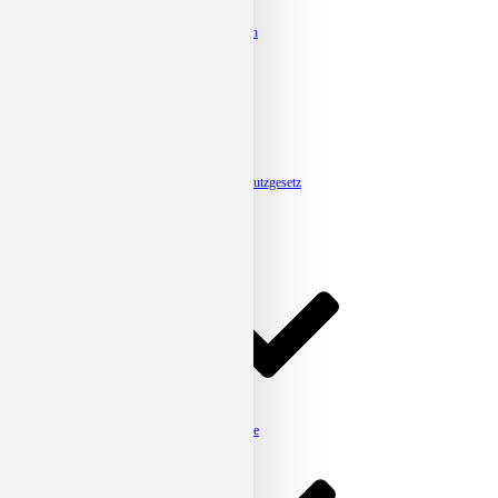
Kurzdarstellung
Organigramm & Kontaktdaten
Satzung und Leitbild
Mitgliedschaft
Beteiligungen
Caritas-Jahresberichte
Ehrenamt
Caritas-Jahreskampagnen
Caritassammlung
Fokusberatung Klimaschutz
Meldestelle-Hinweisgeberschutzgesetz
Aktuelles
Beratung
Kinder, Jugendliche & Familie