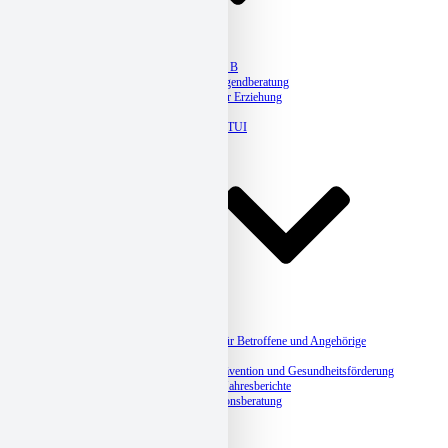
Erziehungsberatung
Jugendberatung Plan B
Kaleido – Queere Jugendberatung
Ambulante Hilfen zur Erziehung
Legasthenietherapie
Hausaufgabenhilfe ETUI
Jahresberichte
Suchthilfe
Suchtberatung
Suchtbehandlung
Selbsthilfegruppen für Betroffene und Angehörige
Suchtprävention
Betriebliche Suchtprävention und Gesundheitsförderung
Angebote, Kurse & Jahresberichte
Integrationshilfe und Migrationsberatung
Sozialberatung
Schuldnerberatung
Eingliederungshilfe