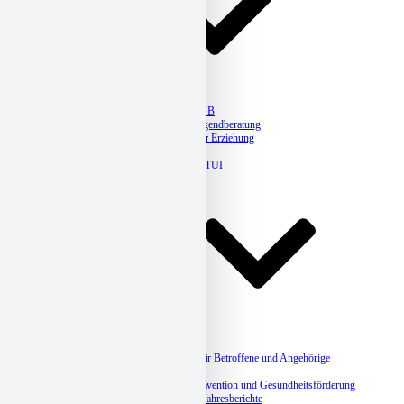
Erziehungsberatung
Jugendberatung Plan B
Kaleido – Queere Jugendberatung
Ambulante Hilfen zur Erziehung
Legasthenietherapie
Hausaufgabenhilfe ETUI
Jahresberichte
Suchthilfe
Suchtberatung
Suchtbehandlung
Selbsthilfegruppen für Betroffene und Angehörige
Suchtprävention
Betriebliche Suchtprävention und Gesundheitsförderung
Angebote, Kurse & Jahresberichte