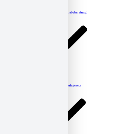
BROADWAY
radius
Ergänzende unabhängige Teilhabeberatung
Pflege
Ambulante Pflege
Tagespflege
CARENA
HomeCare
Betreutes Wohnen
Meldestelle-Hinweisgeberschutzgesetz
Kitas