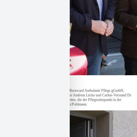
Bildunterschrift:
Die Leiterin der Caritas-St. Bernward Ambulante Pflege gGmbH,
Rosemarie Kurz-Krott, Gemeindebürgermeister Andreas Lücke und Caritas-Vorstand Dr.
John Coughlan freuen sich über die Möglichkeiten, die der Pflegestützpunkt in der
Rathausstraße 19 in Giesen bietet. Foto: Caritas/Pohlmann