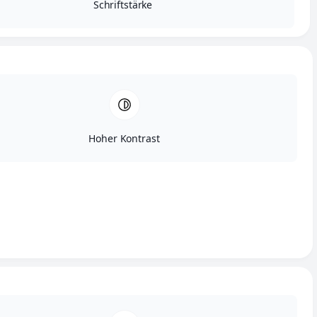
Schriftstärke
Lese mehr über diese Zwecke
Akzeptieren
Ablehnen
Einstellungen ansehen
Einstellungen speichern
Einstellungen ansehen
Cookie-Richtlinie
Datenschutz
Impressum
Skip to content
Caritas öffnet Türen
Hoher Kontrast