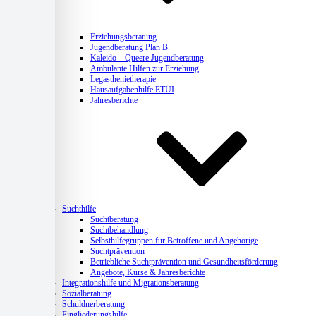
Erziehungsberatung
Jugendberatung Plan B
Kaleido – Queere Jugendberatung
Ambulante Hilfen zur Erziehung
Legasthenietherapie
Hausaufgabenhilfe ETUI
Jahresberichte
Suchthilfe
Suchtberatung
Suchtbehandlung
Selbsthilfegruppen für Betroffene und Angehörige
Suchtprävention
Betriebliche Suchtprävention und Gesundheitsförderung
Angebote, Kurse & Jahresberichte
Integrationshilfe und Migrationsberatung
Sozialberatung
Schuldnerberatung
Eingliederungshilfe