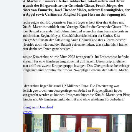
Caritas-Kita St. Martin in Emmerke. Neben zahlreichen Kita-Kindern und deren
Eltern nahmen auch der Bürgermeister der Gemeinde Giesen, Frank Jürges, der
Ortsbürgermeister von Emmerke, Josef Theodor Möller, mehrere Ratsmitglieder, der
Architekt Peter Appel sowie Caritasrats-Mitglied Jürgen Hess an der Segnung teil.
In seiner Ansprache zeigte sich Bürgermeister Frank Jürges erfreut über den Anbau und
betonte: „Die Kita St. Martin ist wirklich eine Vorzeige-Kita für die Gemeinde Giesen.“ Er
wies auf die kurze Bauzeit von anderthalb Jahren hin und wünschte dem Team alle Gute in
den neuen Räumlichkeiten. Regina Meyer, Geschäftsbereichsleiterin der Caritas Kita
gGmbH, hob den großen Einsatz der Kitaleitung Anke Gollnick und ihres Teams hervor:
„Sie haben den Betrieb auch während der Bauzeit aufrechterhalten, was sicher nicht immer
einfach war. Dafür danke ich Ihnen ganz herzlich.“
Der zweigeschossige Kita-Anbau wurde Mitte 2023 fertiggestellt. Im Erdgeschoss befindet
sich ein Gruppenraum für eine Kindergartengruppe mit 25 Plätzen. Deren ursprünglichen
Raum hat eine neu eröffnete zweite Krippengruppe bezogen. Das Obergeschoss beherbergt
einen Besprechungsraum und Sozialräume für das 24-köpfige Personal der Kita St. Martin.
Die Kosten für den Anbau liegen bei rund 1,2 Millionen Euro. Die Erweiterung war
dringend erforderlich geworden, um dem gestiegenen Bedarf an Krippenplätzen in der
Gemeinde Giesen gerecht werden zu können. Insgesamt bietet die Kita St. Martin jetzt Platz
für 30 Krippenkinder und 66 Kindergartenkinder mit und ohne erhöhtem Förderbedarf.
Pressemitteilung zum Download
Zur Beitragsübersicht