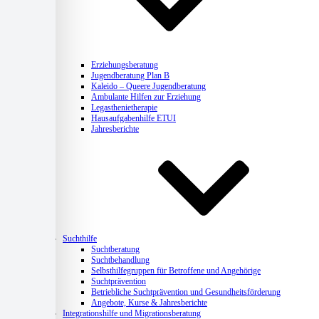
Erziehungsberatung
Jugendberatung Plan B
Kaleido – Queere Jugendberatung
Ambulante Hilfen zur Erziehung
Legasthenietherapie
Hausaufgabenhilfe ETUI
Jahresberichte
Suchthilfe
Suchtberatung
Suchtbehandlung
Selbsthilfegruppen für Betroffene und Angehörige
Suchtprävention
Betriebliche Suchtprävention und Gesundheitsförderung
Angebote, Kurse & Jahresberichte
Integrationshilfe und Migrationsberatung