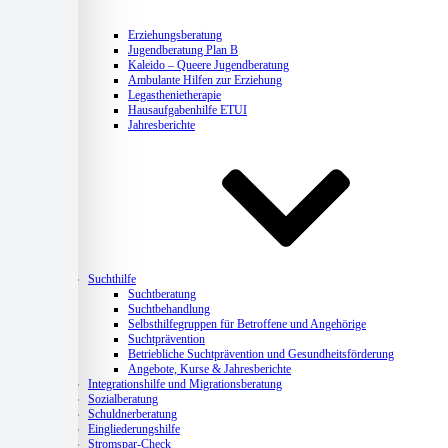
Erziehungsberatung
Jugendberatung Plan B
Kaleido – Queere Jugendberatung
Ambulante Hilfen zur Erziehung
Legasthenietherapie
Hausaufgabenhilfe ETUI
Jahresberichte
Suchthilfe
Suchtberatung
Suchtbehandlung
Selbsthilfegruppen für Betroffene und Angehörige
Suchtprävention
Betriebliche Suchtprävention und Gesundheitsförderung
Angebote, Kurse & Jahresberichte
Integrationshilfe und Migrationsberatung
Sozialberatung
Schuldnerberatung
Eingliederungshilfe
Stromspar-Check