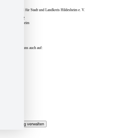
Caritasverband für Stadt und Landkreis Hildesheim e. V.
Pfaffenstieg 12
31134 Hildesheim
Telefon:
+49 51 21 – 16 770
E-Mail:
zentrale@caritas-hildesheim.de
Besuchen Sie uns auch auf:
Kontakt und Anfahrt »
Presse »
Impressum »
Datenschutz »
Datenschutzeinstellungen »
Login »
Sitemap »
Einwilligung verwalten