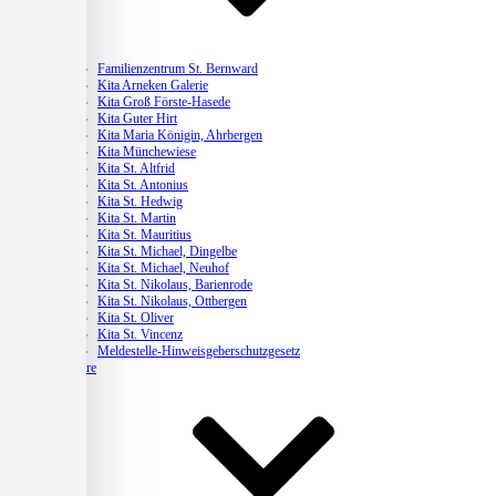
Kitas
Familienzentrum St. Bernward
Kita Arneken Galerie
Kita Groß Förste-Hasede
Kita Guter Hirt
Kita Maria Königin, Ahrbergen
Kita Münchewiese
Kita St. Altfrid
Kita St. Antonius
Kita St. Hedwig
Kita St. Martin
Kita St. Mauritius
Kita St. Michael, Dingelbe
Kita St. Michael, Neuhof
Kita St. Nikolaus, Barienrode
Kita St. Nikolaus, Ottbergen
Kita St. Oliver
Kita St. Vincenz
Meldestelle-Hinweisgeberschutzgesetz
Karriere