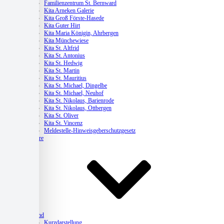
Familienzentrum St. Bernward
Kita Arneken Galerie
Kita Groß Förste-Hasede
Kita Guter Hirt
Kita Maria Königin, Ahrbergen
Kita Münchewiese
Kita St. Altfrid
Kita St. Antonius
Kita St. Hedwig
Kita St. Martin
Kita St. Mauritius
Kita St. Michael, Dingelbe
Kita St. Michael, Neuhof
Kita St. Nikolaus, Barienrode
Kita St. Nikolaus, Ottbergen
Kita St. Oliver
Kita St. Vincenz
Meldestelle-Hinweisgeberschutzgesetz
Karriere
Verband
Kurzdarstellung