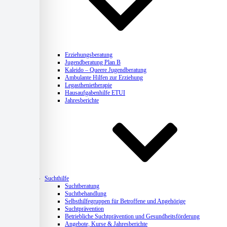
Erziehungsberatung
Jugendberatung Plan B
Kaleido – Queere Jugendberatung
Ambulante Hilfen zur Erziehung
Legasthenietherapie
Hausaufgabenhilfe ETUI
Jahresberichte
Suchthilfe
Suchtberatung
Suchtbehandlung
Selbsthilfegruppen für Betroffene und Angehörige
Suchtprävention
Betriebliche Suchtprävention und Gesundheitsförderung
Angebote, Kurse & Jahresberichte