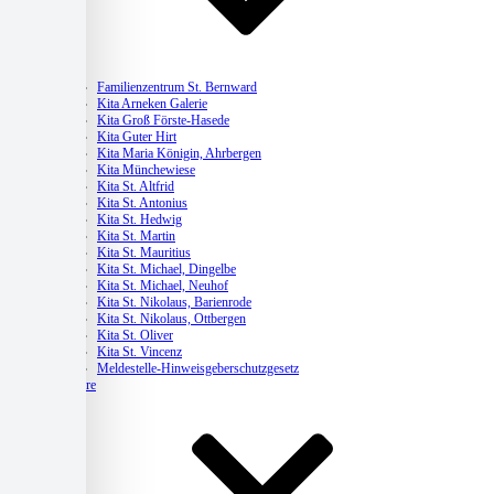
Kitas
Familienzentrum St. Bernward
Kita Arneken Galerie
Kita Groß Förste-Hasede
Kita Guter Hirt
Kita Maria Königin, Ahrbergen
Kita Münchewiese
Kita St. Altfrid
Kita St. Antonius
Kita St. Hedwig
Kita St. Martin
Kita St. Mauritius
Kita St. Michael, Dingelbe
Kita St. Michael, Neuhof
Kita St. Nikolaus, Barienrode
Kita St. Nikolaus, Ottbergen
Kita St. Oliver
Kita St. Vincenz
Meldestelle-Hinweisgeberschutzgesetz
Karriere