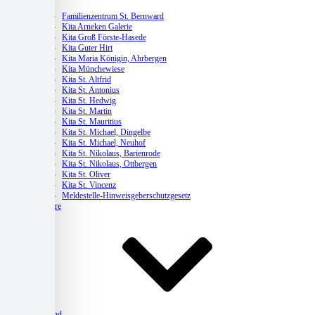
Kitas
Familienzentrum St. Bernward
Kita Arneken Galerie
Kita Groß Förste-Hasede
Kita Guter Hirt
Kita Maria Königin, Ahrbergen
Kita Münchewiese
Kita St. Altfrid
Kita St. Antonius
Kita St. Hedwig
Kita St. Martin
Kita St. Mauritius
Kita St. Michael, Dingelbe
Kita St. Michael, Neuhof
Kita St. Nikolaus, Barienrode
Kita St. Nikolaus, Ottbergen
Kita St. Oliver
Kita St. Vincenz
Meldestelle-Hinweisgeberschutzgesetz
Karriere
Verband