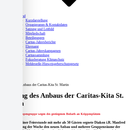
Verband
Kurzdarstellung
Organigramm & Kontaktdaten
Satzung und Leitbild
Mitgliedschaft
Beteiligungen
Caritas-Jahresberichte
Ehrenamt
Caritas-Jahreskampagnen
Caritassammlung
Fokusberatung Klimaschutz
Meldestelle-Hinweisgeberschutzgesetz
Aktuelles
Home
Aktuelles
Segnung des Anbaus der Caritas-Kita St. Martin
Segnung des Anbaus der Caritas-Kita St.
Martin
Zusätzliche Krippengruppe wegen des gestiegenen Bedarfs an Krippenplätzen
Im Rahmen einer Feierstunde mit mehr als 50 Gästen segnete Diakon i.R. Manfred
Spanehl Anfang der Woche den neuen Anbau und mehrere Gruppenräume der