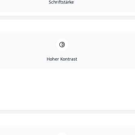
Schriftstärke
Lese mehr über diese Zwecke
Akzeptieren
Ablehnen
Einstellungen ansehen
Einstellungen speichern
Einstellungen ansehen
Cookie-Richtlinie
Datenschutz
Impressum
Skip to content
Caritas öffnet Türen
Hoher Kontrast