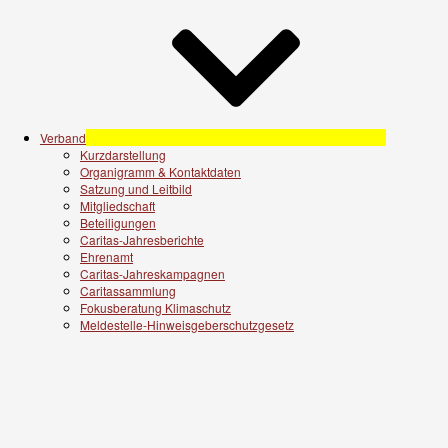
Verband
Kurzdarstellung
Organigramm & Kontaktdaten
Satzung und Leitbild
Mitgliedschaft
Beteiligungen
Caritas-Jahresberichte
Ehrenamt
Caritas-Jahreskampagnen
Caritassammlung
Fokusberatung Klimaschutz
Meldestelle-Hinweisgeberschutzgesetz