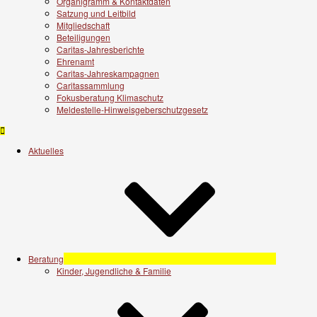
Organigramm & Kontaktdaten
Satzung und Leitbild
Mitgliedschaft
Beteiligungen
Caritas-Jahresberichte
Ehrenamt
Caritas-Jahreskampagnen
Caritassammlung
Fokusberatung Klimaschutz
Meldestelle-Hinweisgeberschutzgesetz
Aktuelles
Beratung
Kinder, Jugendliche & Familie