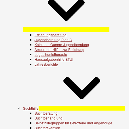
Erziehungsberatung
Jugendberatung Plan B
Kaleido – Queere Jugendberatung
Ambulante Hilfen zur Erziehung
Legasthenietherapie
Hausaufgabenhilfe ETUI
Jahresberichte
Suchthilfe
Suchtberatung
Suchtbehandlung
Selbsthilfegruppen für Betroffene und Angehörige
Suchtprävention