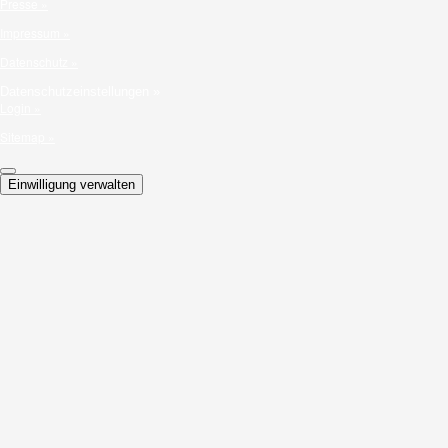
Presse »
Impressum »
Datenschutz »
Datenschutzeinstellungen »
Login »
Sitemap »
Einwilligung verwalten