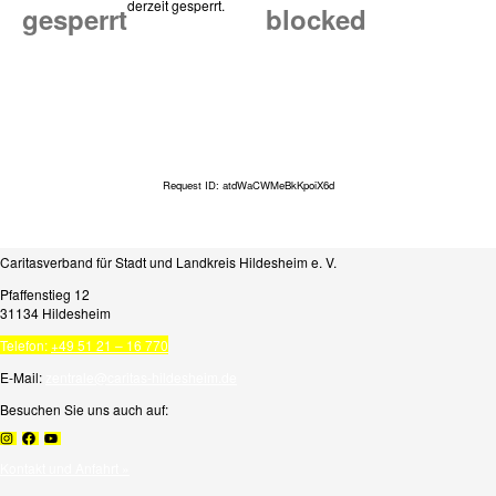
derzeit gesperrt.
gesperrt
blocked
Request ID: atdWaCWMeBkKpoiX6d
Caritasverband für Stadt und Landkreis Hildesheim e. V.
Pfaffenstieg 12
31134 Hildesheim
Telefon:
+49 51 21 – 16 770
E-Mail:
zentrale@caritas-hildesheim.de
Besuchen Sie uns auch auf:
Kontakt und Anfahrt »