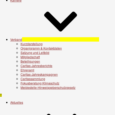
Karriere
Verband
Kurzdarstellung
Organigramm & Kontaktdaten
Satzung und Leitbild
Mitgliedschaft
Beteiligungen
Caritas-Jahresberichte
Ehrenamt
Caritas-Jahreskampagnen
Caritassammlung
Fokusberatung Klimaschutz
Meldestelle-Hinweisgeberschutzgesetz
Aktuelles