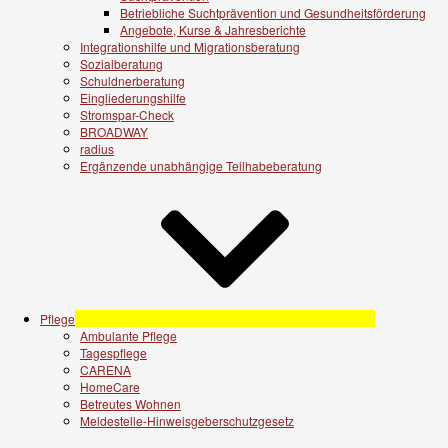
Betriebliche Suchtprävention und Gesundheitsförderung
Angebote, Kurse & Jahresberichte
Integrationshilfe und Migrationsberatung
Sozialberatung
Schuldnerberatung
Eingliederungshilfe
Stromspar-Check
BROADWAY
radius
Ergänzende unabhängige Teilhabeberatung
Pflege
Ambulante Pflege
Tagespflege
CARENA
HomeCare
Betreutes Wohnen
Meldestelle-Hinweisgeberschutzgesetz