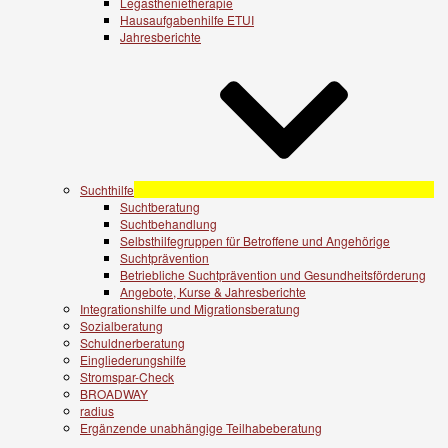
Legasthenietherapie
Hausaufgabenhilfe ETUI
Jahresberichte
Suchthilfe
Suchtberatung
Suchtbehandlung
Selbsthilfegruppen für Betroffene und Angehörige
Suchtprävention
Betriebliche Suchtprävention und Gesundheitsförderung
Angebote, Kurse & Jahresberichte
Integrationshilfe und Migrationsberatung
Sozialberatung
Schuldnerberatung
Eingliederungshilfe
Stromspar-Check
BROADWAY
radius
Ergänzende unabhängige Teilhabeberatung