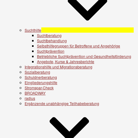
Suchthilfe
Suchtberatung
Suchtbehandlung
Selbsthilfegruppen für Betroffene und Angehörige
Suchtprävention
Betriebliche Suchtprävention und Gesundheitsförderung
Angebote, Kurse & Jahresberichte
Integrationshilfe und Migrationsberatung
Sozialberatung
Schuldnerberatung
Eingliederungshilfe
Stromspar-Check
BROADWAY
radius
Ergänzende unabhängige Teilhabeberatung