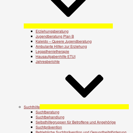
Erziehungsberatung
Jugendberatung Plan B
Kaleido – Queere Jugendberatung
Ambulante Hilfen zur Erziehung
Legasthenietherapie
Hausaufgabenhilfe ETUI
Jahresberichte
Suchthilfe
Suchtberatung
Suchtbehandlung
Selbsthilfegruppen für Betroffene und Angehörige
Suchtprävention
Betriebliche Suchtprävention und Gesundheitsförderung