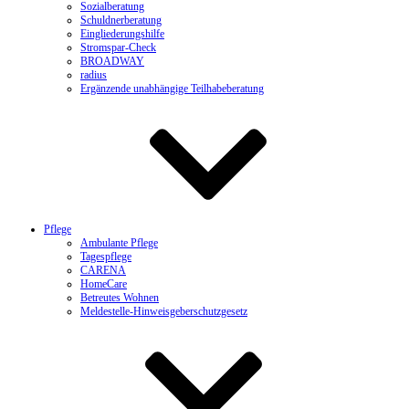
Sozialberatung
Schuldnerberatung
Eingliederungshilfe
Stromspar-Check
BROADWAY
radius
Ergänzende unabhängige Teilhabeberatung
Pflege
Ambulante Pflege
Tagespflege
CARENA
HomeCare
Betreutes Wohnen
Meldestelle-Hinweisgeberschutzgesetz