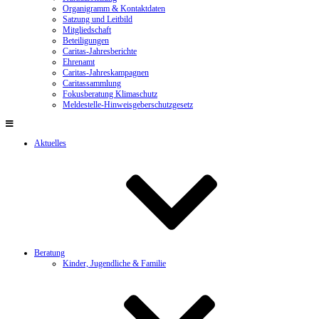
Organigramm & Kontaktdaten
Satzung und Leitbild
Mitgliedschaft
Beteiligungen
Caritas-Jahresberichte
Ehrenamt
Caritas-Jahreskampagnen
Caritassammlung
Fokusberatung Klimaschutz
Meldestelle-Hinweisgeberschutzgesetz
Aktuelles
Beratung
Kinder, Jugendliche & Familie