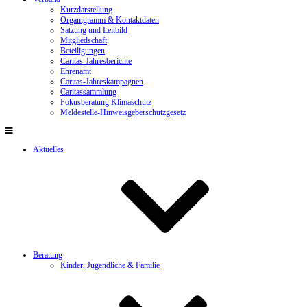
Kurzdarstellung
Organigramm & Kontaktdaten
Satzung und Leitbild
Mitgliedschaft
Beteiligungen
Caritas-Jahresberichte
Ehrenamt
Caritas-Jahreskampagnen
Caritassammlung
Fokusberatung Klimaschutz
Meldestelle-Hinweisgeberschutzgesetz
Aktuelles
Beratung
Kinder, Jugendliche & Familie