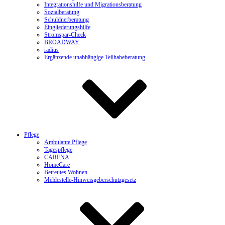
Integrationshilfe und Migrationsberatung
Sozialberatung
Schuldnerberatung
Eingliederungshilfe
Stromspar-Check
BROADWAY
radius
Ergänzende unabhängige Teilhabeberatung
Pflege
Ambulante Pflege
Tagespflege
CARENA
HomeCare
Betreutes Wohnen
Meldestelle-Hinweisgeberschutzgesetz