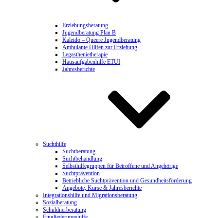
Erziehungsberatung
Jugendberatung Plan B
Kaleido – Queere Jugendberatung
Ambulante Hilfen zur Erziehung
Legasthenietherapie
Hausaufgabenhilfe ETUI
Jahresberichte
Suchthilfe
Suchtberatung
Suchtbehandlung
Selbsthilfegruppen für Betroffene und Angehörige
Suchtprävention
Betriebliche Suchtprävention und Gesundheitsförderung
Angebote, Kurse & Jahresberichte
Integrationshilfe und Migrationsberatung
Sozialberatung
Schuldnerberatung
Eingliederungshilfe