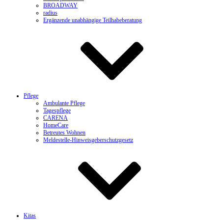
BROADWAY
radius
Ergänzende unabhängige Teilhabeberatung
Pflege
Ambulante Pflege
Tagespflege
CARENA
HomeCare
Betreutes Wohnen
Meldestelle-Hinweisgeberschutzgesetz
Kitas