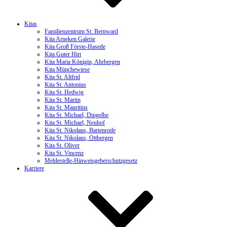
Kitas
Familienzentrum St. Bernward
Kita Arneken Galerie
Kita Groß Förste-Hasede
Kita Guter Hirt
Kita Maria Königin, Ahrbergen
Kita Münchewiese
Kita St. Altfrid
Kita St. Antonius
Kita St. Hedwig
Kita St. Martin
Kita St. Mauritius
Kita St. Michael, Dingelbe
Kita St. Michael, Neuhof
Kita St. Nikolaus, Barienrode
Kita St. Nikolaus, Ottbergen
Kita St. Oliver
Kita St. Vincenz
Meldestelle-Hinweisgeberschutzgesetz
Karriere