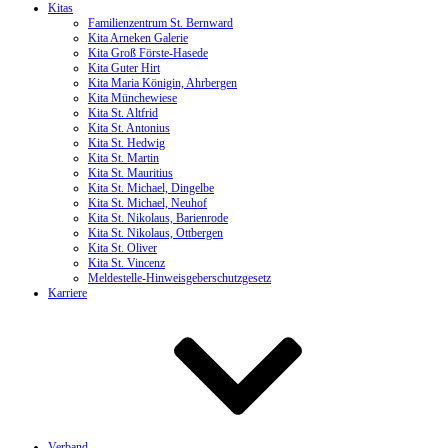
Kitas
Familienzentrum St. Bernward
Kita Arneken Galerie
Kita Groß Förste-Hasede
Kita Guter Hirt
Kita Maria Königin, Ahrbergen
Kita Münchewiese
Kita St. Altfrid
Kita St. Antonius
Kita St. Hedwig
Kita St. Martin
Kita St. Mauritius
Kita St. Michael, Dingelbe
Kita St. Michael, Neuhof
Kita St. Nikolaus, Barienrode
Kita St. Nikolaus, Ottbergen
Kita St. Oliver
Kita St. Vincenz
Meldestelle-Hinweisgeberschutzgesetz
Karriere
Verband