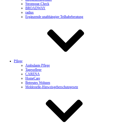
Stromspar-Check
BROADWAY
radius
Ergänzende unabhängige Teilhabeberatung
Pflege
Ambulante Pflege
Tagespflege
CARENA
HomeCare
Betreutes Wohnen
Meldestelle-Hinweisgeberschutzgesetz