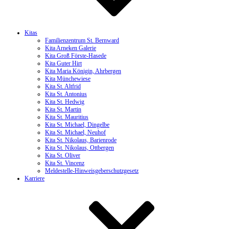
Kitas
Familienzentrum St. Bernward
Kita Arneken Galerie
Kita Groß Förste-Hasede
Kita Guter Hirt
Kita Maria Königin, Ahrbergen
Kita Münchewiese
Kita St. Altfrid
Kita St. Antonius
Kita St. Hedwig
Kita St. Martin
Kita St. Mauritius
Kita St. Michael, Dingelbe
Kita St. Michael, Neuhof
Kita St. Nikolaus, Barienrode
Kita St. Nikolaus, Ottbergen
Kita St. Oliver
Kita St. Vincenz
Meldestelle-Hinweisgeberschutzgesetz
Karriere