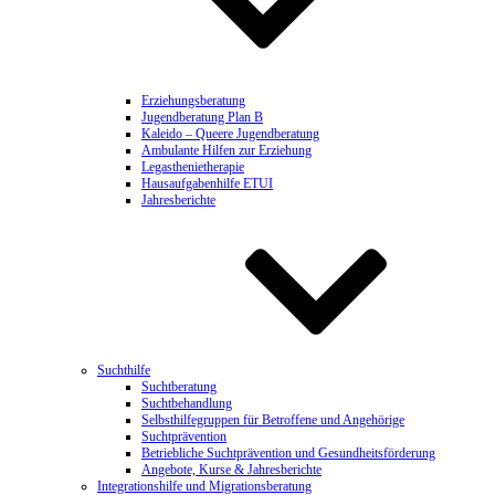
Erziehungsberatung
Jugendberatung Plan B
Kaleido – Queere Jugendberatung
Ambulante Hilfen zur Erziehung
Legasthenietherapie
Hausaufgabenhilfe ETUI
Jahresberichte
Suchthilfe
Suchtberatung
Suchtbehandlung
Selbsthilfegruppen für Betroffene und Angehörige
Suchtprävention
Betriebliche Suchtprävention und Gesundheitsförderung
Angebote, Kurse & Jahresberichte
Integrationshilfe und Migrationsberatung