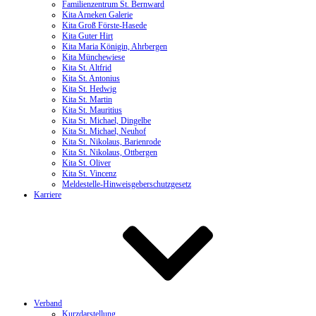
Familienzentrum St. Bernward
Kita Arneken Galerie
Kita Groß Förste-Hasede
Kita Guter Hirt
Kita Maria Königin, Ahrbergen
Kita Münchewiese
Kita St. Altfrid
Kita St. Antonius
Kita St. Hedwig
Kita St. Martin
Kita St. Mauritius
Kita St. Michael, Dingelbe
Kita St. Michael, Neuhof
Kita St. Nikolaus, Barienrode
Kita St. Nikolaus, Ottbergen
Kita St. Oliver
Kita St. Vincenz
Meldestelle-Hinweisgeberschutzgesetz
Karriere
Verband
Kurzdarstellung