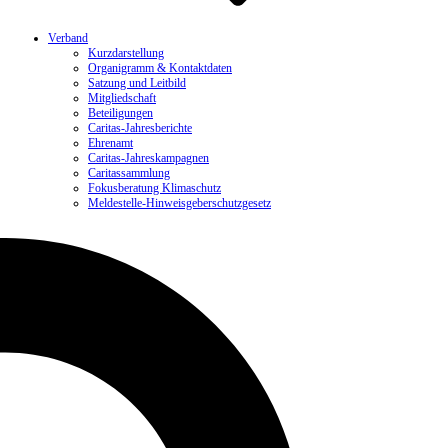
Verband
Kurzdarstellung
Organigramm & Kontaktdaten
Satzung und Leitbild
Mitgliedschaft
Beteiligungen
Caritas-Jahresberichte
Ehrenamt
Caritas-Jahreskampagnen
Caritassammlung
Fokusberatung Klimaschutz
Meldestelle-Hinweisgeberschutzgesetz