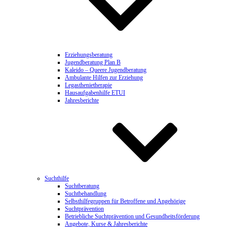
Erziehungsberatung
Jugendberatung Plan B
Kaleido – Queere Jugendberatung
Ambulante Hilfen zur Erziehung
Legasthenietherapie
Hausaufgabenhilfe ETUI
Jahresberichte
Suchthilfe
Suchtberatung
Suchtbehandlung
Selbsthilfegruppen für Betroffene und Angehörige
Suchtprävention
Betriebliche Suchtprävention und Gesundheitsförderung
Angebote, Kurse & Jahresberichte